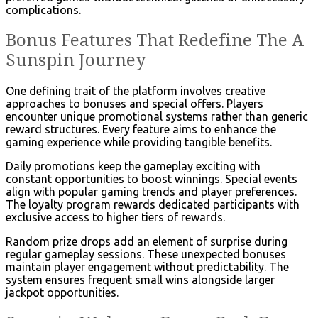
complications.
Bonus Features That Redefine The A
Sunspin Journey
One defining trait of the platform involves creative
approaches to bonuses and special offers. Players
encounter unique promotional systems rather than generic
reward structures. Every feature aims to enhance the
gaming experience while providing tangible benefits.
Daily promotions keep the gameplay exciting with
constant opportunities to boost winnings. Special events
align with popular gaming trends and player preferences.
The loyalty program rewards dedicated participants with
exclusive access to higher tiers of rewards.
Random prize drops add an element of surprise during
regular gameplay sessions. These unexpected bonuses
maintain player engagement without predictability. The
system ensures frequent small wins alongside larger
jackpot opportunities.