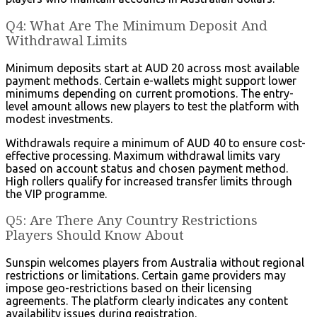
Q4: What Are The Minimum Deposit And
Withdrawal Limits
Minimum deposits start at AUD 20 across most available
payment methods. Certain e-wallets might support lower
minimums depending on current promotions. The entry-
level amount allows new players to test the platform with
modest investments.
Withdrawals require a minimum of AUD 40 to ensure cost-
effective processing. Maximum withdrawal limits vary
based on account status and chosen payment method.
High rollers qualify for increased transfer limits through
the VIP programme.
Q5: Are There Any Country Restrictions
Players Should Know About
Sunspin welcomes players from Australia without regional
restrictions or limitations. Certain game providers may
impose geo-restrictions based on their licensing
agreements. The platform clearly indicates any content
availability issues during registration.