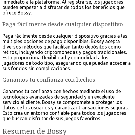
inmediato a la plataforma. Al registrarse, los jugadores
pueden empezar a disfrutar de todos los beneficios que
ofrece Bossy.
Paga fácilmente desde cualquier dispositivo
Paga fácilmente desde cualquier dispositivo gracias a las
múltiples opciones de pago disponibles. Bossy acepta
diversos métodos que facilitan tanto depósitos como
retiros, incluyendo criptomonedas y pagos tradicionales.
Esto proporciona flexibilidad y comodidad a los
jugadores de todo tipo, asegurando que puedan acceder a
sus fondos sin complicaciones.
Ganamos tu confianza con hechos
Ganamos tu confianza con hechos mediante el uso de
tecnologías avanzadas de seguridad y un excelente
servicio al cliente. Bossy se compromete a proteger los
datos de los usuarios y garantizar transacciones seguras.
Esto crea un entorno confiable para todos los jugadores
que buscan disfrutar de sus juegos favoritos.
Resumen de Bossy