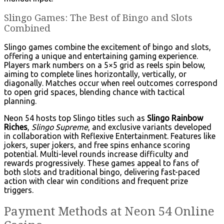
Slingo Games: The Best of Bingo and Slots
Combined
Slingo games combine the excitement of bingo and slots,
offering a unique and entertaining gaming experience.
Players mark numbers on a 5×5 grid as reels spin below,
aiming to complete lines horizontally, vertically, or
diagonally. Matches occur when reel outcomes correspond
to open grid spaces, blending chance with tactical
planning.
Neon 54 hosts top Slingo titles such as
Slingo Rainbow
Riches
,
Slingo Supreme
, and exclusive variants developed
in collaboration with Reflexive Entertainment. Features like
jokers, super jokers, and free spins enhance scoring
potential. Multi-level rounds increase difficulty and
rewards progressively. These games appeal to fans of
both slots and traditional bingo, delivering fast-paced
action with clear win conditions and frequent prize
triggers.
Payment Methods at Neon 54 Online