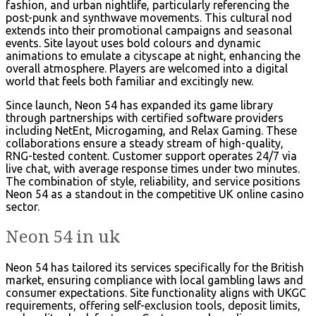
fashion, and urban nightlife, particularly referencing the
post-punk and synthwave movements. This cultural nod
extends into their promotional campaigns and seasonal
events. Site layout uses bold colours and dynamic
animations to emulate a cityscape at night, enhancing the
overall atmosphere. Players are welcomed into a digital
world that feels both familiar and excitingly new.
Since launch, Neon 54 has expanded its game library
through partnerships with certified software providers
including NetEnt, Microgaming, and Relax Gaming. These
collaborations ensure a steady stream of high-quality,
RNG-tested content. Customer support operates 24/7 via
live chat, with average response times under two minutes.
The combination of style, reliability, and service positions
Neon 54 as a standout in the competitive UK online casino
sector.
Neon 54 in uk
Neon 54 has tailored its services specifically for the British
market, ensuring compliance with local gambling laws and
consumer expectations. Site functionality aligns with UKGC
requirements, offering self-exclusion tools, deposit limits,