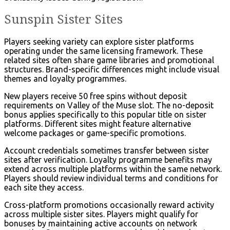
Sunspin Sister Sites
Players seeking variety can explore sister platforms
operating under the same licensing framework. These
related sites often share game libraries and promotional
structures. Brand-specific differences might include visual
themes and loyalty programmes.
New players receive 50 free spins without deposit
requirements on Valley of the Muse slot. The no-deposit
bonus applies specifically to this popular title on sister
platforms. Different sites might feature alternative
welcome packages or game-specific promotions.
Account credentials sometimes transfer between sister
sites after verification. Loyalty programme benefits may
extend across multiple platforms within the same network.
Players should review individual terms and conditions for
each site they access.
Cross-platform promotions occasionally reward activity
across multiple sister sites. Players might qualify for
bonuses by maintaining active accounts on network