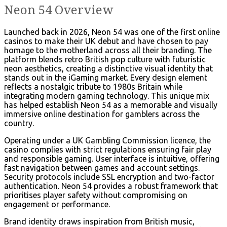
Neon 54 Overview
Launched back in 2026, Neon 54 was one of the first online
casinos to make their UK debut and have chosen to pay
homage to the motherland across all their branding. The
platform blends retro British pop culture with futuristic
neon aesthetics, creating a distinctive visual identity that
stands out in the iGaming market. Every design element
reflects a nostalgic tribute to 1980s Britain while
integrating modern gaming technology. This unique mix
has helped establish Neon 54 as a memorable and visually
immersive online destination for gamblers across the
country.
Operating under a UK Gambling Commission licence, the
casino complies with strict regulations ensuring fair play
and responsible gaming. User interface is intuitive, offering
fast navigation between games and account settings.
Security protocols include SSL encryption and two-factor
authentication. Neon 54 provides a robust framework that
prioritises player safety without compromising on
engagement or performance.
Brand identity draws inspiration from British music,