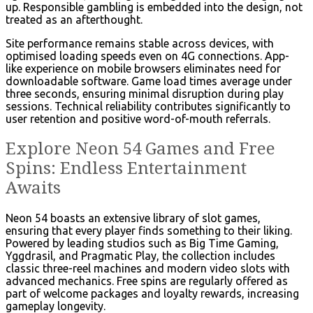
up. Responsible gambling is embedded into the design, not
treated as an afterthought.
Site performance remains stable across devices, with
optimised loading speeds even on 4G connections. App-
like experience on mobile browsers eliminates need for
downloadable software. Game load times average under
three seconds, ensuring minimal disruption during play
sessions. Technical reliability contributes significantly to
user retention and positive word-of-mouth referrals.
Explore Neon 54 Games and Free
Spins: Endless Entertainment
Awaits
Neon 54 boasts an extensive library of slot games,
ensuring that every player finds something to their liking.
Powered by leading studios such as Big Time Gaming,
Yggdrasil, and Pragmatic Play, the collection includes
classic three-reel machines and modern video slots with
advanced mechanics. Free spins are regularly offered as
part of welcome packages and loyalty rewards, increasing
gameplay longevity.