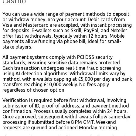
Casino
You can use a wide range of payment methods to deposit
or withdraw money into your account. Debit cards from
Visa and Mastercard are accepted, with instant processing
for deposits. E-wallets such as Skrill, PayPal, and Neteller
offer fast withdrawals, typically within 12 hours. Mobile
payments allow funding via phone bill, ideal for small-
stake players.
All payment systems comply with PCI DSS security
standards, ensuring sensitive data remains protected.
Each transaction undergoes real-time fraud screening
using AI detection algorithms. Withdrawal limits vary by
method, with e-wallets capping at £5,000 per day and bank
transfers reaching £10,000 weekly. No fees apply
regardless of chosen option.
Verification is required before first withdrawal, involving
submission of ID, proof of address, and payment method
confirmation. Process usually completes within 24 hours.
Once approved, subsequent withdrawals follow same-day
processing if submitted before 8 PM GMT. Weekend
requests are queued and actioned Monday morning.