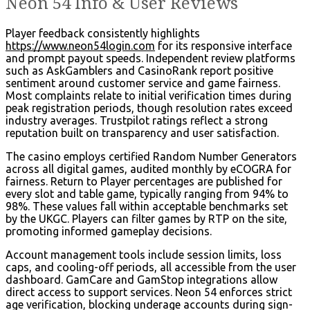
Neon 54 Info & User Reviews
Player feedback consistently highlights
https://www.neon54login.com
for its responsive interface
and prompt payout speeds. Independent review platforms
such as AskGamblers and CasinoRank report positive
sentiment around customer service and game fairness.
Most complaints relate to initial verification times during
peak registration periods, though resolution rates exceed
industry averages. Trustpilot ratings reflect a strong
reputation built on transparency and user satisfaction.
The casino employs certified Random Number Generators
across all digital games, audited monthly by eCOGRA for
fairness. Return to Player percentages are published for
every slot and table game, typically ranging from 94% to
98%. These values fall within acceptable benchmarks set
by the UKGC. Players can filter games by RTP on the site,
promoting informed gameplay decisions.
Account management tools include session limits, loss
caps, and cooling-off periods, all accessible from the user
dashboard. GamCare and GamStop integrations allow
direct access to support services. Neon 54 enforces strict
age verification, blocking underage accounts during sign-