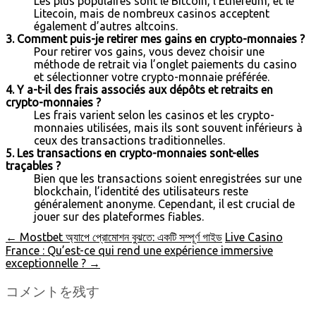
Les plus populaires sont le Bitcoin, l’Ethereum, et le
Litecoin, mais de nombreux casinos acceptent
également d’autres altcoins.
3. Comment puis-je retirer mes gains en crypto-monnaies ?
Pour retirer vos gains, vous devez choisir une
méthode de retrait via l’onglet paiements du casino
et sélectionner votre crypto-monnaie préférée.
4. Y a-t-il des frais associés aux dépôts et retraits en
crypto-monnaies ?
Les frais varient selon les casinos et les crypto-
monnaies utilisées, mais ils sont souvent inférieurs à
ceux des transactions traditionnelles.
5. Les transactions en crypto-monnaies sont-elles
traçables ?
Bien que les transactions soient enregistrées sur une
blockchain, l’identité des utilisateurs reste
généralement anonyme. Cependant, il est crucial de
jouer sur des plateformes fiables.
←
Mostbet অ্যাপে প্রোমোশন বুঝতে: একটি সম্পূর্ণ গাইড
Live Casino
France : Qu’est-ce qui rend une expérience immersive
exceptionnelle ?
→
コメントを残す