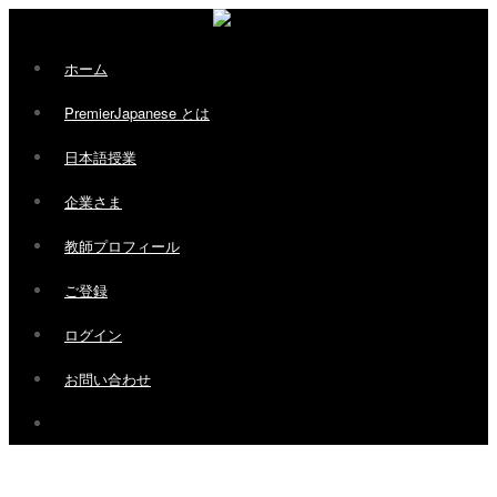
ホーム
PremierJapanese とは
日本語授業
企業さま
教師プロフィール
ご登録
ログイン
お問い合わせ