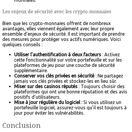
Les enjeux de sécurité avec les crypto-monnaies
Bien que les crypto-monnaies offrent de nombreux
avantages, elles viennent également avec leur propre
ensemble d’enjeux de sécurité. Il est important de prendre
des mesures pour protéger vos actifs numériques. Voici
quelques conseils :
Utiliser l’authentification à deux facteurs
: Activez
cette fonctionnalité sur votre portefeuille et sur les
plateformes de jeu pour une couche de sécurité
supplémentaire.
Conserver vos clés privées en sécurité
: Ne partagez
jamais vos clés privées et stockez-les en lieu sûr.
Miser sur des casinos réputés
: Toujours choisir des
plateformes qui ont une bonne réputation et des avis
positifs d’utilisateurs.
Mise à jour régulière du logiciel
: Si vous utilisez un
portefeuille logiciel, assurez-vous qu’il est toujours à
jour pour éviter les vulnérabilités.
Conclusion