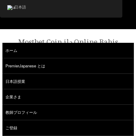
日本語
Mostbet Coin ilə Online Bahis
Yapmanın Avantajları
ホーム
PremierJapanese とは
←
Mostbet Coin Necə İstifadə Olunur:
Yatırımcıların Gözündən
日本語授業
Best Us Mobile Casino Apps & Games
2025
→
企業さま
教師プロフィール
コメントを残す
ご登録
メールアドレスが公開されることはありません。
※
が付いて
いる欄は必須項目です