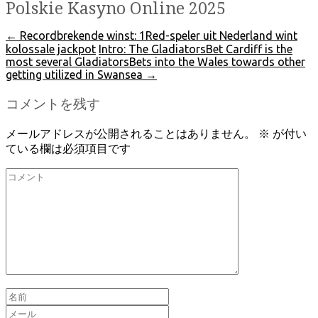
Polskie Kasyno Online 2025
←
Recordbrekende winst: 1Red-speler uit Nederland wint
kolossale jackpot
Intro: The GladiatorsBet Cardiff is the
most several GladiatorsBets into the Wales towards other
getting utilized in Swansea
→
コメントを残す
メールアドレスが公開されることはありません。
※
が付い
ている欄は必須項目です