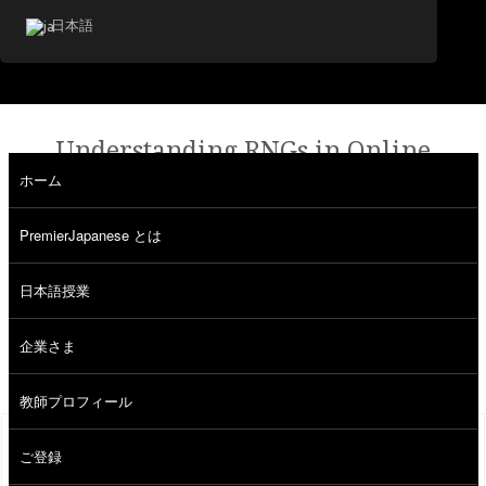
日本語
Understanding RNGs in Online
Casino Manitoba Gaming
ホーム
PremierJapanese とは
←
Как блогеры зарабатывают на Pinco?
Ошибки, которых стоит избегать
日本語授業
Демоверсия игр в Pinco: как играть
бесплатно и без регистрации?
→
企業さま
教師プロフィール
コメントを残す
ご登録
メールアドレスが公開されることはありません。
※
が付いて
いる欄は必須項目です