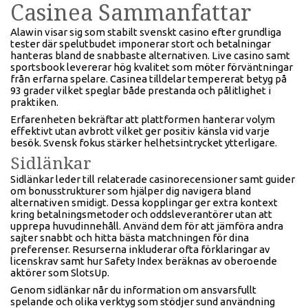
Casinea Sammanfattar
Alawin visar sig som stabilt svenskt casino efter grundliga
tester där spelutbudet imponerar stort och betalningar
hanteras bland de snabbaste alternativen. Live casino samt
sportsbook levererar hög kvalitet som möter förväntningar
från erfarna spelare. Casinea tilldelar tempererat betyg på
93 grader vilket speglar både prestanda och pålitlighet i
praktiken.
Erfarenheten bekräftar att plattformen hanterar volym
effektivt utan avbrott vilket ger positiv känsla vid varje
besök. Svensk fokus stärker helhetsintrycket ytterligare.
Sidlänkar
Sidlänkar leder till relaterade casinorecensioner samt guider
om bonusstrukturer som hjälper dig navigera bland
alternativen smidigt. Dessa kopplingar ger extra kontext
kring betalningsmetoder och oddsleverantörer utan att
upprepa huvudinnehåll. Använd dem för att jämföra andra
sajter snabbt och hitta bästa matchningen för dina
preferenser. Resurserna inkluderar ofta förklaringar av
licenskrav samt hur Safety Index beräknas av oberoende
aktörer som SlotsUp.
Genom sidlänkar når du information om ansvarsfullt
spelande och olika verktyg som stödjer sund användning