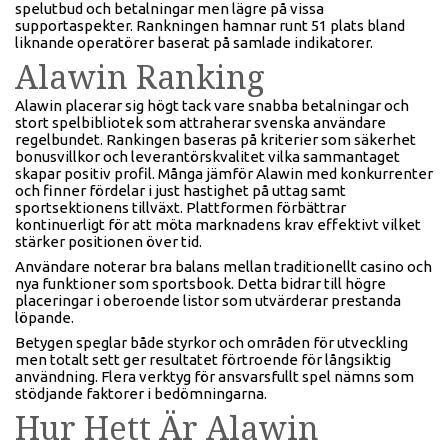
spelutbud och betalningar men lägre på vissa
supportaspekter. Rankningen hamnar runt 51 plats bland
liknande operatörer baserat på samlade indikatorer.
Alawin Ranking
Alawin placerar sig högt tack vare snabba betalningar och
stort spelbibliotek som attraherar svenska användare
regelbundet. Rankingen baseras på kriterier som säkerhet
bonusvillkor och leverantörskvalitet vilka sammantaget
skapar positiv profil. Många jämför Alawin med konkurrenter
och finner fördelar i just hastighet på uttag samt
sportsektionens tillväxt. Plattformen förbättrar
kontinuerligt för att möta marknadens krav effektivt vilket
stärker positionen över tid.
Användare noterar bra balans mellan traditionellt casino och
nya funktioner som sportsbook. Detta bidrar till högre
placeringar i oberoende listor som utvärderar prestanda
löpande.
Betygen speglar både styrkor och områden för utveckling
men totalt sett ger resultatet förtroende för långsiktig
användning. Flera verktyg för ansvarsfullt spel nämns som
stödjande faktorer i bedömningarna.
Hur Hett Är Alawin