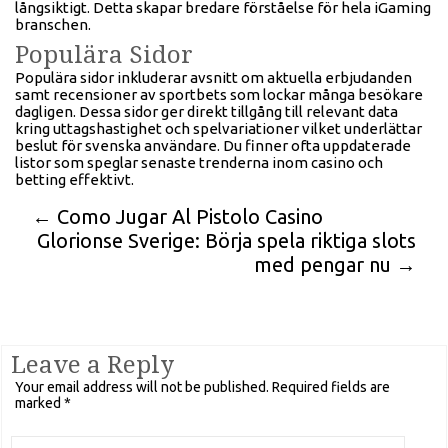
långsiktigt. Detta skapar bredare förståelse för hela iGaming
branschen.
Populära Sidor
Populära sidor inkluderar avsnitt om aktuella erbjudanden
samt recensioner av sportbets som lockar många besökare
dagligen. Dessa sidor ger direkt tillgång till relevant data
kring uttagshastighet och spelvariationer vilket underlättar
beslut för svenska användare. Du finner ofta uppdaterade
listor som speglar senaste trenderna inom casino och
betting effektivt.
←
Como Jugar Al Pistolo Casino
Glorionse Sverige: Börja spela riktiga slots
med pengar nu
→
Leave a Reply
Your email address will not be published.
Required fields are
marked
*