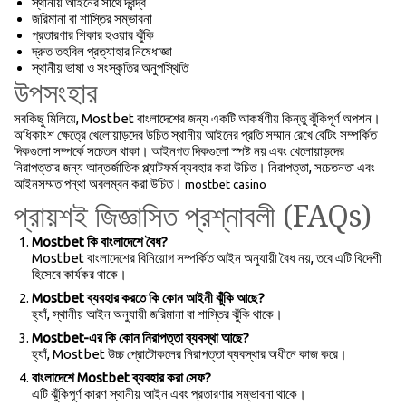
স্থানীয় আইনের সাথে দ্বন্দ্ব
জরিমানা বা শাস্তির সম্ভাবনা
প্রতারণার শিকার হওয়ার ঝুঁকি
দ্রুত তহবিল প্রত্যাহার নিষেধাজ্ঞা
স্থানীয় ভাষা ও সংস্কৃতির অনুপস্থিতি
উপসংহার
সবকিছু মিলিয়ে, Mostbet বাংলাদেশের জন্য একটি আকর্ষণীয় কিন্তু ঝুঁকিপূর্ণ অপশন।
অধিকাংশ ক্ষেত্রে খেলোয়াড়দের উচিত স্থানীয় আইনের প্রতি সম্মান রেখে বেটিং সম্পর্কিত
দিকগুলো সম্পর্কে সচেতন থাকা। আইনগত দিকগুলো স্পষ্ট নয় এবং খেলোয়াড়দের
নিরাপত্তার জন্য আন্তর্জাতিক প্ল্যাটফর্ম ব্যবহার করা উচিত। নিরাপত্তা, সচেতনতা এবং
আইনসম্মত পন্থা অবলম্বন করা উচিত।
mostbet casino
প্রায়শই জিজ্ঞাসিত প্রশ্নাবলী (FAQs)
Mostbet কি বাংলাদেশে বৈধ?
Mostbet বাংলাদেশের বিনিয়োগ সম্পর্কিত আইন অনুযায়ী বৈধ নয়, তবে এটি বিদেশী
হিসেবে কার্যকর থাকে।
Mostbet ব্যবহার করতে কি কোন আইনী ঝুঁকি আছে?
হ্যাঁ, স্থানীয় আইন অনুযায়ী জরিমানা বা শাস্তির ঝুঁকি থাকে।
Mostbet-এর কি কোন নিরাপত্তা ব্যবস্থা আছে?
হ্যাঁ, Mostbet উচ্চ প্রোটোকলের নিরাপত্তা ব্যবস্থার অধীনে কাজ করে।
বাংলাদেশে Mostbet ব্যবহার করা সেফ?
এটি ঝুঁকিপূর্ণ কারণ স্থানীয় আইন এবং প্রতারণার সম্ভাবনা থাকে।