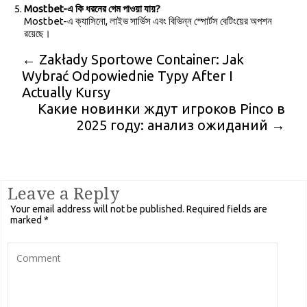
Mostbet-এ কি ধরনের গেম পাওয়া যায়?
Mostbet-এ ক্যাসিনো, লাইভ সার্ভিস এবং বিভিন্ন স্পোর্টস বেটিংয়ের অপশন
রয়েছে।
←
Zakłady Sportowe Container: Jak
Wybrać Odpowiednie Typy After I
Actually Kursy
Какие новинки ждут игроков Pinco в
2025 году: анализ ожиданий
→
Leave a Reply
Your email address will not be published.
Required fields are
marked
*