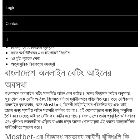
কেন?
Login
Mostbet একটি আন্তর্জাতিক অনলাইন বুকমেকার ও গেমিং সাইট, যেখানে খেলোয়াড়রা
বিভিন্ন ধরনের গেম, স্পোর্টস বেটিং এবং ক্যাসিনো গেম উপভোগ করতে পারে। এটি
ব্যবহারকারীদের একটি সহজ ও নিরাপদ প্ল্যাটফর্ম প্রদান করে যেখানে তারা অনলাইনে অর্থ
Contact
উপার্জন করতে পারেন। এই সাইটের জনপ্রিয়তা বেড়ে যাওয়ার পেছনে কিছু প্রধান কারণ
রয়েছে:
ব্যবহারকারীর জন্য সহজ ইন্টারফেস
বিভিন্ন বেটিং বিকল্পের প্রস্তাব
দ্রুত অর্থ উইথড্র এবং ডিপোজিট সিস্টেম
২৪ ঘন্টা গ্রাহক সেবা
অত্যাধুনিক নিরাপত্তা ব্যবস্থা
বাংলাদেশে অনলাইন বেটিং আইনের
অবস্থা
বাংলাদেশে অনলাইন বেটিং সম্পর্কিত আইন বেশ কঠোর। দেশের বিদ্যমান আইন অনুসারে,
জুয়া খেলা এবং বেটিং অ-বৈধ, বিশেষত যদি তা স্থানীয়ভাবে পরিচালিত হয়। তবে, বেশিরভাগ
অনলাইন বুকমেকার, যেমন Mostbet, বিদেশী সাইট হিসেবে পরিচালিত হয় এবং তাই
তাদের জন্য স্থানীয় আইন সরাসরি কার্যকর হয় না। এটি খেলোয়াড়দের জন্য কিছু অসুবিধা
তৈরি করে যেহেতু আইনত বেটিং করা কঠিন হয়ে পড়ে। বাংলাদেশের তথ্য প্রযুক্তি অধিদপ্তর
এবং পুলিশের নজরদারীকে এড়িয়ে যাওয়ার জন্য অনেক খেলোয়াড়রা এই ধরনের আন্তর্জাতিক
সাইটগুলিতে প্রবেশ করে।
Mostbet-এর বিরুদ্ধে সম্ভাব্য আইনী ঝুঁকিগুলি কি