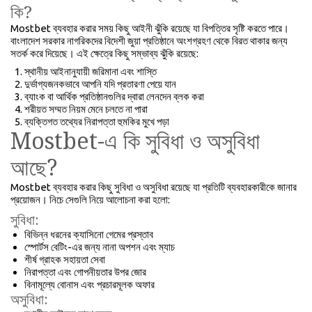
কি?
Mostbet ব্যবহার করার সময় কিছু আইনী ঝুঁকি রয়েছে যা বিপত্তির সৃষ্টি করতে পারে।
বাংলাদেশ সরকার নাগরিকদের বিদেশী জুয়া প্রতিষ্ঠানে অংশগ্রহণ থেকে বিরত থাকার জন্য
সতর্ক করে দিয়েছে। এই ক্ষেত্রে কিছু সম্ভাব্য ঝুঁকি রয়েছে:
স্থানীয় আইনানুযায়ী জরিমানা এবং শাস্তি
দুর্ভাগ্যজনকভাবে আপনি যদি প্রতারণা পেয়ে যান
ব্যাংক বা আর্থিক প্রতিষ্ঠানগুলির দ্বারা লেনদেন ব্লক করা
শরীয়ত সম্মত নিয়ম মেনে চলতে না পারা
ব্যক্তিগত তথ্যের নিরাপত্তা হুমকির মুখে পড়া
Mostbet-এ কি সুবিধা ও অসুবিধা
আছে?
Mostbet ব্যবহার করার কিছু সুবিধা ও অসুবিধা রয়েছে যা প্রতিটি ব্যবহারকারীকে জানার
প্রয়োজন। নিচে সেগুলি নিয়ে আলোচনা করা হলো:
সুবিধা:
বিভিন্ন ধরনের ক্যাসিনো গেমের প্রস্তাব
স্পোর্টস বেটিং-এর জন্য নানা অপশন এবং ম্যাচ
শীর্ষ গ্রাহক সহায়তা সেবা
নিরাপত্তা এবং গোপনীয়তার উপর জোর
বিনামূল্যে বোনাস এবং প্রচারমূলক অফার
অসুবিধা: