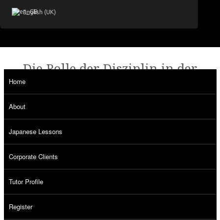
English (UK)
Die Rolle der Disziplin in der
Geldverwaltung
Home
About
Die Rolle der Disziplin
in der Geldverwaltung
Japanese Lessons
Disziplin spielt eine zentrale Rolle in der Geldverwaltung, da
Corporate Clients
sie es Individuen und Organisationen ermöglicht, finanzielle
Ziele effizient zu erreichen und finanzielle Sicherheit zu
gewährleisten. Ohne die richtige Disziplin kann selbst das
Tutor Profile
beste Budgetierungs- oder Investitionssystem scheitern. In
diesem Artikel werden wir die verschiedenen Aspekte der
Disziplin in der Geldverwaltung erörtern, praktische Tipps
Register
geben und aufzeigen, warum Disziplin der Schlüssel zum
finanziellen Erfolg ist.