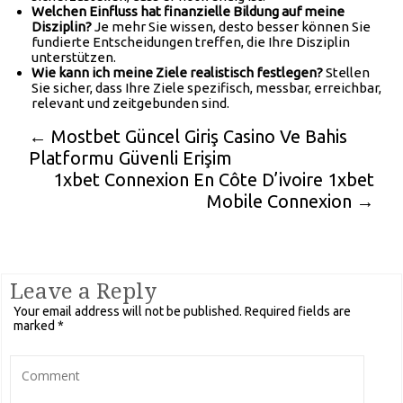
Welchen Einfluss hat finanzielle Bildung auf meine
Disziplin?
Je mehr Sie wissen, desto besser können Sie
fundierte Entscheidungen treffen, die Ihre Disziplin
unterstützen.
Wie kann ich meine Ziele realistisch festlegen?
Stellen
Sie sicher, dass Ihre Ziele spezifisch, messbar, erreichbar,
relevant und zeitgebunden sind.
←
Mostbet Güncel Giriş Casino Ve Bahis
Platformu Güvenli Erişim
1xbet Connexion En Côte D’ivoire 1xbet
Mobile Connexion
→
Leave a Reply
Your email address will not be published.
Required fields are
marked
*