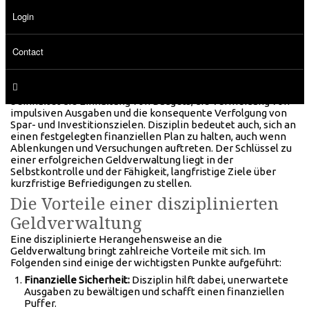
Was bedeutet Disziplin in
Login
der Geldverwaltung?
Contact
Disziplin in der Geldverwaltung bezieht sich auf die
Fähigkeit, finanzielle Entscheidungen konsistent und
planvoll zu treffen, auch wenn es schwerfällt. Dies
beinhaltet die Einhaltung von Budgets, die Vermeidung von
impulsiven Ausgaben und die konsequente Verfolgung von
Spar- und Investitionszielen. Disziplin bedeutet auch, sich an
einen festgelegten finanziellen Plan zu halten, auch wenn
Ablenkungen und Versuchungen auftreten. Der Schlüssel zu
einer erfolgreichen Geldverwaltung liegt in der
Selbstkontrolle und der Fähigkeit, langfristige Ziele über
kurzfristige Befriedigungen zu stellen.
Die Vorteile einer disziplinierten
Geldverwaltung
Eine disziplinierte Herangehensweise an die
Geldverwaltung bringt zahlreiche Vorteile mit sich. Im
Folgenden sind einige der wichtigsten Punkte aufgeführt:
Finanzielle Sicherheit:
Disziplin hilft dabei, unerwartete
Ausgaben zu bewältigen und schafft einen finanziellen
Puffer.