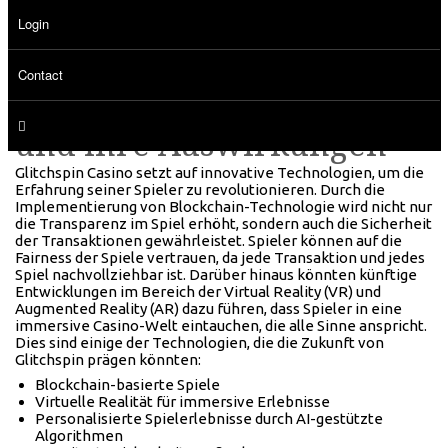
um ein einzigartiges Spielerlebnis zu bieten. In diesem
Artikel werden wir die Trends und Entwicklungen
Login
untersuchen, die die Zukunft dieses Casinos prägen werden,
sowie die Herausforderungen, die es auf dem Weg zu
bewältigen gilt.
Contact
Innovative Technologien
und ihre Auswirkungen
Glitchspin Casino setzt auf innovative Technologien, um die
Erfahrung seiner Spieler zu revolutionieren. Durch die
Implementierung von Blockchain-Technologie wird nicht nur
die Transparenz im Spiel erhöht, sondern auch die Sicherheit
der Transaktionen gewährleistet. Spieler können auf die
Fairness der Spiele vertrauen, da jede Transaktion und jedes
Spiel nachvollziehbar ist. Darüber hinaus könnten künftige
Entwicklungen im Bereich der Virtual Reality (VR) und
Augmented Reality (AR) dazu führen, dass Spieler in eine
immersive Casino-Welt eintauchen, die alle Sinne anspricht.
Dies sind einige der Technologien, die die Zukunft von
Glitchspin prägen könnten:
Blockchain-basierte Spiele
Virtuelle Realität für immersive Erlebnisse
Personalisierte Spielerlebnisse durch AI-gestützte
Algorithmen