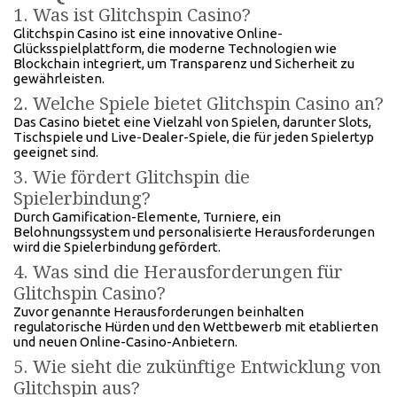
1. Was ist Glitchspin Casino?
Glitchspin Casino ist eine innovative Online-
Glücksspielplattform, die moderne Technologien wie
Blockchain integriert, um Transparenz und Sicherheit zu
gewährleisten.
2. Welche Spiele bietet Glitchspin Casino an?
Das Casino bietet eine Vielzahl von Spielen, darunter Slots,
Tischspiele und Live-Dealer-Spiele, die für jeden Spielertyp
geeignet sind.
3. Wie fördert Glitchspin die
Spielerbindung?
Durch Gamification-Elemente, Turniere, ein
Belohnungssystem und personalisierte Herausforderungen
wird die Spielerbindung gefördert.
4. Was sind die Herausforderungen für
Glitchspin Casino?
Zuvor genannte Herausforderungen beinhalten
regulatorische Hürden und den Wettbewerb mit etablierten
und neuen Online-Casino-Anbietern.
5. Wie sieht die zukünftige Entwicklung von
Glitchspin aus?