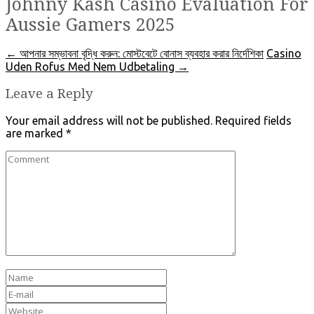
Johnny Kash Casino Evaluation For
Aussie Gamers 2025
←
আপনার সম্ভাবনা বৃদ্ধি করুন: মোস্টবেটে বোনাস ব্যবহার করার নির্দেশিকা
Casino
Uden Rofus Med Nem Udbetaling
→
Leave a Reply
Your email address will not be published.
Required fields
are marked
*