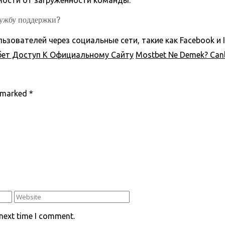
имости от загруженности команды.
службу поддержки?
зователей через социальные сети, такие как Facebook и I
хбет Доступ К Официальному Сайту
Mostbet Ne Demek? Canlı
e marked
*
 next time I comment.