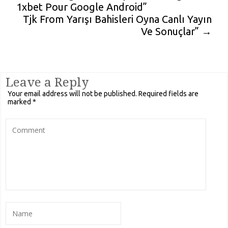
1xbet Pour Google Android”
Tjk From Yarışı Bahisleri Oyna Canlı Yayın
Ve Sonuçlar”
→
Leave a Reply
Your email address will not be published.
Required fields are
marked
*