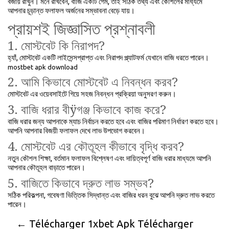
বজায় রাখুন। মনে রাখবেন, বাজি একটি গেম, তাই সঠিক তথ্য এবং কৌশলের মাধ্যমে
আপনার চূড়ান্ত ফলাফল অর্জনের সম্ভাবনা বেড়ে যায়।
প্রায়শই জিজ্ঞাসিত প্রশ্নাবলী
1. মোস্টবেট কি নিরাপদ?
হ্যাঁ, মোস্টবেট একটি লাইসেন্সপ্রাপ্ত এবং নিরাপদ প্ল্যাটফর্ম যেখানে বাজি ধরতে পারেন।
mostbet apk download
2. আমি কিভাবে মোস্টবেট এ নিবন্ধন করব?
মোস্টবেট এর ওয়েবসাইটে গিয়ে সহজ নিবন্ধন প্রক্রিয়া অনুসরণ করুন।
3. বাজি ধরার বীÿগঞ্জ কিভাবে কাজ করে?
বাজি ধরার জন্য আপনাকে ম্যাচ নির্বাচন করতে হবে এবং বাজির পরিমাণ নির্ধারণ করতে হবে।
আপনি আপনার বিজয়ী ফলাফল দেখে লাভ উপভোগ করবেন।
4. মোস্টবেট এর কৌতূহল কীভাবে বৃদ্ধি করব?
নতুন কৌশল শিক্ষা, বর্তমান ফলাফল বিশ্লেষণ এবং দায়িত্বপূর্ণ বাজি ধরার মাধ্যমে আপনি
আপনার কৌতূহল বাড়াতে পারেন।
5. বাজিতে কিভাবে দ্রুত লাভ সম্ভব?
সঠিক পরিকল্পনা, গবেষণা ভিত্তিক সিদ্ধান্ত এবং বাজির ধরন বুঝে আপনি দ্রুত লাভ করতে
পারেন।
←
Télécharger 1xbet Apk Télécharger