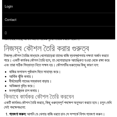
Login
ফুটবল বাজি
ক্রিকেট বাজি
কাসিনো গেমস
Contact
পোকার
রুlette
প্রতিটি খেলারই আলাদা নিয়ম এবং কৌশল রয়েছে। খেলোয়াড়দের জন্য একাধিক বিকল্প
প্রাপ্য, তাই তাদের এর মধ্যে থেকে উপযুক্ত খেলা নির্বাচন করা গুরুত্বপূর্ণ। সঠিক খেলার
ধরন বেছে নিয়ে, আপনি ভালো লাভের সুযোগ তৈরি করতে পারেন।
নিজস্ব কৌশল তৈরি করার গুরুত্ব
নিজস্ব কৌশল তৈরির মাধ্যমে খেলোয়াড়েরা তাদের বাজি ব্যবস্থাপনায় দক্ষতা অর্জন করতে
পারে। একটি কার্যকর কৌশল তৈরি হলে, তা খেলোয়াড়কে আতঙ্কিত হওয়া থেকে রক্ষা করে
এবং তারা সঠিক সিদ্ধান্ত নিতে সক্ষম হয়। কৌশলটির গুরুত্বের কিছু কারণ হল:
বাজির ফলাফল পূর্বাভাস দিতে সাহায্য করে।
আর্থিক ঝুঁকি কমায়।
দীর্ঘমেয়াদী লাভের সম্ভাবনা বাড়ায়।
অভিজ্ঞতা বৃদ্ধি করে।
মনস্তাত্ত্বিক চাপ কমায়।
কিভাবে কার্যকর কৌশল তৈরি করবেন
একটি কার্যকর কৌশল তৈরি করতে, কিছু গুরুত্বপূর্ণ পদক্ষেপ অনুসরণ করতে হবে। চলুন দেখি
সেই পদক্ষেপগুলো:
গবেষণা করুন:
আপনি যে খেলায় বাজি ধরতে চান সে সম্পর্কে বিশদ গবেষণা করুন।