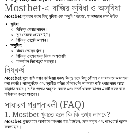
Mostbet-এ বাজির সুবিধা ও অসুবিধা
Mostbet ব্যবহার করার কিছু সুবিধা এবং অসুবিধা রয়েছে, যা আমাদের জানা উচিত:
সুবিধা:
বিভিন্ন খেলার সমর্থন।
সুবিধাজনক ওয়েবসাইট।
বিভিন্ন পেমেন্ট অপশন।
অসুবিধা:
বাজির ক্ষেত্রে ঝুঁকি।
বিভিন্ন দেশের জন্য নিয়ম ও শর্তাবলি।
অনলাইন নিরাপত্তা সমস্যা।
নিষ্কর্ষ
Mostbet খুলে বাজি ধরার প্রক্রিয়া সহজ কিন্তু এতে কিছু কৌশল ও সাবধানতা অবলম্বন
করা জরুরি। সাংস্কৃতিক এবং স্থানীয় বাজির কৌশলগুলি আপনাকে বাজি ধরার সময় আরো
আনন্দিত করবে। সঠিক পদ্ধতি অনুসরণ করলে এবং সতর্ক থাকলে আপনি একটি সফল বাজি
পরিচালনা করতে পারবেন।
সাধারণ প্রশ্নাবলী (FAQ)
1. Mostbet খুলতে হলে কি কি তথ্য লাগবে?
Mostbet খুলতে হলে আপনাকে আপনার নাম, ইমেইল, ফোন নম্বর এবং পাসওয়ার্ড প্রদান
করতে হবে।