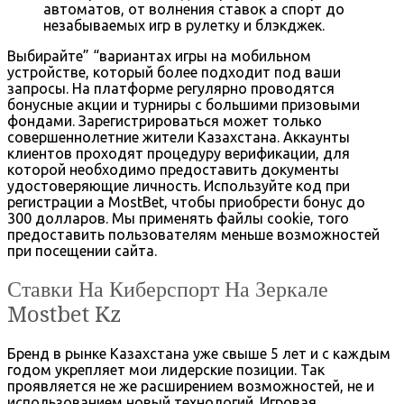
автоматов, от волнения ставок а спорт до
незабываемых игр в рулетку и блэкджек.
Выбирайте” “вариантах игры на мобильном
устройстве, который более подходит под ваши
запросы. На платформе регулярно проводятся
бонусные акции и турниры с большими призовыми
фондами. Зарегистрироваться может только
совершеннолетние жители Казахстана. Аккаунты
клиентов проходят процедуру верификации, для
которой необходимо предоставить документы
удостоверяющие личность. Используйте код при
регистрации а MostBet, чтобы приобрести бонус до
300 долларов. Мы применять файлы cookie, того
предоставить пользователям меньше возможностей
при посещении сайта.
Ставки На Киберспорт На Зеркале
Mostbet Kz
Бренд в рынке Казахстана уже свыше 5 лет и с каждым
годом укрепляет мои лидерские позиции. Так
проявляется не же расширением возможностей, не и
использованием новый технологий. Игровая