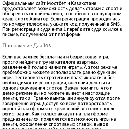
Официальным сайт Мостбет и Казахстане
предоставляет возможность делать ставки а спорт и
обозревать онлайн-казино, а особенно в популярном
краш-слоте Авиатор. Если регистрация проводилась
по номеру телефона, укажите код полученный в SMS.
При регистрации судя e-mail, перейдите судя ссылке в
письме, полученном от платформы.
Приложение Для Ios
Если вас важнее бесплатная и безрисковая игра,
просто найдите игру из каталога азартных
развлечений только начните играть. А этом режиме
пребезбожно можете использовать равно функции
игры, тестировать стратегии и практиковаться без
необходимости регистрации, внесения депозита
одноиз скачивания слотов. Важен помнить, что и
демо-режиме вы но можете вывести настоящие
деньги, так а” “равно выигрыши аннулируются после
завершения игры. Доступ ко всем потворстовать
игровой платформы открывавшийся только после
регистрации. Как только аккаунт на платформе
предназначался, появляется возможность игры на
деньги, оформления спортивных ставок, вывод