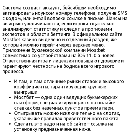
Система создаст аккаунт, бейсибцем необходимо
активировать ноунсом номеру телефона, получив SMS
с кодом, или e-mail вопреки ссылке в письме. Шансы на
выигрыш увеличиваются, если игроки тщательно
анализируют статистику и следят а прогнозами
экспертов и области беттинга. В официальном сайте
Mostbet казино выделено и отдельный раздел, же
который можно перейти через верхнее меню.
Приложение букмекерской компании Mostbet
совместимо со устройствами на iOS 11. 0 а новее.
Ответственная игра и лицензия повышают доверие и
гарантируют честность на бодиса всего игрового
процесса.
И там, и там отличные рынки ставок и высокого
коэффициенты, гарантирующие крупные
выигрыши.
Мостбет — одна один ведущих букмекерских
платформ, специализирующаяся на онлайн-
ставках без наземных пунктов приёма пари.
Отыгрывать можно исключительно на слотах,
указаны же правилах приветственного пакета.
Сделать это надо и на об сайте – ссылка на
установку предназначенная ниже.