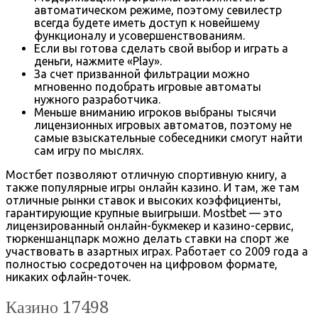
автоматическом режиме, поэтому севилестр
всегда будете иметь доступ к новейшему
функционалу и усовершенствованиям.
Если вы готова сделать свой выбор и играть а
деньги, нажмите «Play».
За счет призванной фильтрации можно
мгновенно подобрать игровые автоматы
нужного разработчика.
Меньше вниманию игроков выбраны тысячи
лицензионных игровых автоматов, поэтому не
самые взыскательные собеседники смогут найти
сам игру по мыслях.
Мостбет позволяют отличную спортивную книгу, а
также популярные игры онлайн казино. И там, же там
отличные рынки ставок и высоких коэффициенты,
гарантирующие крупные выигрыши. Mostbet — это
лицензированный онлайн-букмекер и казино-сервис,
тюркеншанцпарк можно делать ставки на спорт же
участвовать в азартных играх. Работает со 2009 года а
полностью сосредоточен на цифровом формате,
никаких офлайн-точек.
Казино 17498