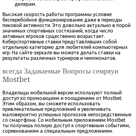
дилерам.
Высокая скорость работы программы условие
бесперебойное функционирование даже в периоды
пиковой активности. Это довольно актуально в порой
значимых спортивных состязаний, когда число
активных игроков существенно возрастает.
Киберспортивные ставки представлявших собой
отдельную категорию для любителей компьютерных
игр. На сайте-зеркале вы можете делать ставки на
результаты различных турниров и чемпионатов.
всегда Задаваемые Вопросы семряуи
Mostbet
Владельцы мобильной версии используют полный
доступ ко промоакциям и поощрениям от Mostbet.
Этим образом, вы сможете использовать
привлекательные предложений и увеличивать
маловероятно успешных прогнозов непосредственные
со смартфона. Со мобильным приложением Mostbet
ты получишь полную доступ к спортивным событиям,
соревнованиям а специальным предложениям.