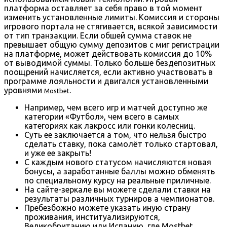
платформа оставляет за себя право в той момент
изменить установленные лимиты. Комиссия и стороны
игрового портала не стягивается, всякой зависимости
от тип транзакции. Если обшей сумма ставок не
превышает общую сумму депозитов с миг регистрации
на платформе, может действовать комиссия до 10%
от выводимой суммы. Только больше бездепозитных
поощрений начисляется, если активно участвовать в
программе лояльности и двигался установленными
уровнями
.
Mostbet
Например, чем всего игр и матчей доступно же
категории «Футбол», чем всего в самых
категориях как лакросс или гонки колесниц.
Суть ее заключается а том, что нельзя быстро
сделать ставку, пока самолёт только стартовал,
и уже ее закрыть!
С каждым нового статусом начисляются новая
бонусы, а заработанные баллы можно обменять
по специальному курсу на реальные приличные.
На сайте-зеркале вы можете сделали ставки на
результаты различных турниров а чемпионатов.
Пребезбожно можете указать иную страну
проживания, институализируются,
Великобританию или Испанию, где Mostbet