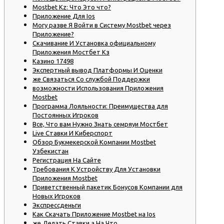
Mostbet Kz: Что Это что?
Приложение Для Ios
Могу разве Я Войти в Систему Mostbet через
Приложение?
Скачивание И Установка официальному
Приложения Мостбет Кз
Казино 17498
Экспертный вывод Платформы И Оценки
же Связаться Со службой Поддержки
возможности Использования Приложения
Mostbet
Программа Лояльности: Преимущества для
Постоянных Игроков
Все, Что вам Нужно Знать семряуи Мостбет
Live Ставки И Киберспорт
Обзор Букмекерской Компании Mostbet
Узбекистан
Регистрация На Сайте
Требования К Устройству Для Установки
Приложения Mostbet
Приветственный пакетик Бонусов Компании для
Новых Игроков
Экспрессденьги
Как Скачать Приложение Mostbet на Ios
же Делать Ставки а На Что