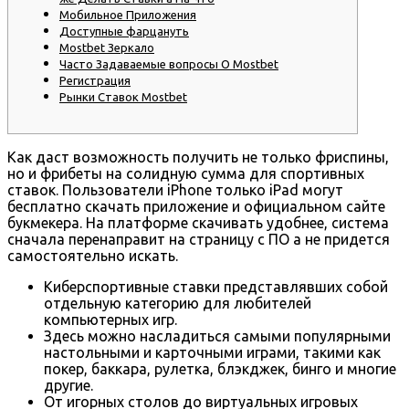
Мобильное Приложения
Доступные фарцануть
Mostbet Зеркало
Часто Задаваемые вопросы О Mostbet
Регистрация
Рынки Ставок Mostbet
Как даст возможность получить не только фриспины,
но и фрибеты на солидную сумма для спортивных
ставок. Пользователи iPhone только iPad могут
бесплатно скачать приложение и официальном сайте
букмекера. На платформе скачивать удобнее, система
сначала перенаправит на страницу с ПО а не придется
самостоятельно искать.
Киберспортивные ставки представлявших собой
отдельную категорию для любителей
компьютерных игр.
Здесь можно насладиться самыми популярными
настольными и карточными играми, такими как
покер, баккара, рулетка, блэкджек, бинго и многие
другие.
От игорных столов до виртуальных игровых