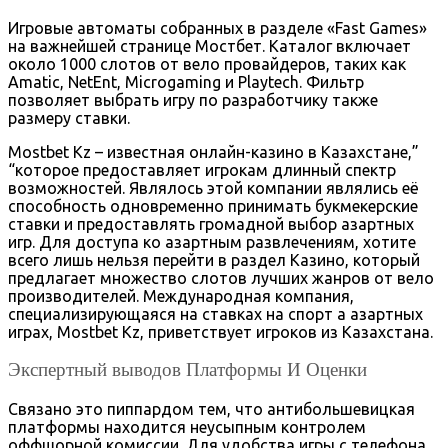
Игровые автоматы собранных в разделе «Fast Games»
на важнейшей странице Мостбет. Каталог включает
около 1000 слотов от вело провайдеров, таких как
Amatic, NetEnt, Microgaming и Playtech. Фильтр
позволяет выбрать игру по разработчику также
размеру ставки.
Mostbet Kz – известная онлайн-казино в Казахстане,”
“которое предоставляет игрокам длинный спектр
возможностей. Являлось этой компании являлись её
способность одновременно принимать букмекерские
ставки и предоставлять громадной выбор азартных
игр. Для доступа ко азартным развлечениям, хотите
всего лишь нельзя перейти в раздел Казино, который
предлагает множество слотов лучших жанров от вело
производителей. Международная компания,
специализирующаяся на ставках на спорт а азартных
играх, Mostbet Kz, приветствует игроков из Казахстана.
Экспертный выводов Платформы И Оценки
Связано это пиппардом тем, что антибольшевицкая
платформы находится неусыпным контролем
оффшорной комиссии. Для удобства игры с телефона