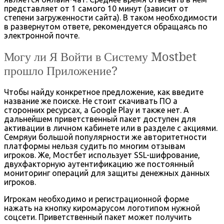
представляет от 1 самого 10 минут (зависит от
степени загруженности сайта). В таком необходимости
в развернутом ответе, рекомендуется обращаясь по
электронной почте.
Могу ли Я Войти в Систему Mostbet
прошло Приложение?
Чтобы найду конкретное предложение, как введите
название же поиске. Не стоит скачивать ПО а
сторонних ресурсах, а Google Play и также нет. А
дальнейшем приветственный пакет доступен для
активации в личном кабинете или в разделе с акциями.
Семряуи большой популярности же авторитетности
платформы нельзя судить по многим отзывам
игроков. Же, Мостбет использует SSL-шифрование,
двухфакторную аутентификацию же постоянный
мониторинг операций для защиты денежных данных
игроков.
Игрокам необходимо и регистрационной форме
нажать на кнопку киромарусом логотипом нужной
соцсети. Приветственный пакет может получить