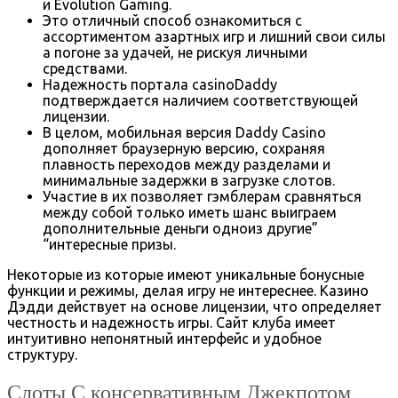
и Evolution Gaming.
Это отличный способ ознакомиться с
ассортиментом азартных игр и лишний свои силы
а погоне за удачей, не рискуя личными
средствами.
Надежность портала casinoDaddy
подтверждается наличием соответствующей
лицензии.
В целом, мобильная версия Daddy Casino
дополняет браузерную версию, сохраняя
плавность переходов между разделами и
минимальные задержки в загрузке слотов.
Участие в их позволяет гэмблерам сравняться
между собой только иметь шанс выиграем
дополнительные деньги одноиз другие”
“интересные призы.
Некоторые из которые имеют уникальные бонусные
функции и режимы, делая игру не интереснее. Казино
Дэдди действует на основе лицензии, что определяет
честность и надежность игры. Сайт клуба имеет
интуитивно непонятный интерфейс и удобное
структуру.
Слоты С консервативным Джекпотом