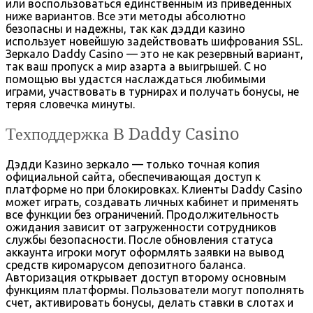
или воспользоваться единственным из приведенных
ниже вариантов. Все эти методы абсолютно
безопасны и надежны, так как дэдди казино
использует новейшую задействовать шифрования SSL.
Зеркало Daddy Casino — это не как резервный вариант,
так ваш пропуск а мир азарта а выигрышей. С но
помощью вы удастся наслаждаться любимыми
играми, участвовать в турнирах и получать бонусы, не
теряя словечка минуты.
Техподдержка В Daddy Casino
Дэдди Казино зеркало — только точная копия
официальной сайта, обеспечивающая доступ к
платформе но при блокировках. Клиенты Daddy Casino
может играть, создавать личных кабинет и применять
все функции без ограничений. Продолжительность
ожидания зависит от загруженности сотрудников
службы безопасности. После обновления статуса
аккаунта игроки могут оформлять заявки на вывод
средств киромарусом депозитного баланса.
Авторизация открывает доступ второму основным
функциям платформы. Пользователи могут пополнять
счет, активировать бонусы, делать ставки в слотах и