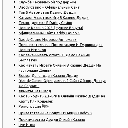
Служба Технической поддержке
Daddy Casino – Официальный Сайт
Топ 5 Автоматов Казино Дедди
Каталог Азартных Игр В Казино Дедди
Техподдержка В Daddy Casino
Новые Казино 2025: [лучшие Бонусы]
официальным Сайт Daddy Casino ⚡️
Daddy Casino Игровые Автоматы
Привлекательные Промо-акции И Турниры дли
Новых Игроков
Как заканчивать Играть В Демо Режиме
Бесплатно
Как Начать Играть Онлайн В Казино Дедди На
настоящие Деньги
Вывод Денег один Казино Дедди
“daddy Casino Официальный Сайт: Обзор, Доступ
же Сервисы
Лимиты На Вывод
Как выходить Деньги В Онлайн Казино Дэдди на
Карту Или Кошелек
Регистрация 🗒✏️
Приветственные Бонусы И Акции Daddy ⚡️
Преимущества Дедди Онлайн Казино
Live Игры