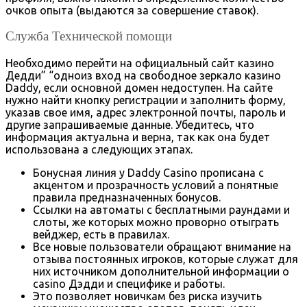
очков опыта (выдаются за совершение ставок).
Служба Технической помощи
Необходимо перейти на официальный сайт казино
Дедди” “одноиз вход на свободное зеркало казино
Daddy, если основной домен недоступен. На сайте
нужно найти кнопку регистрации и заполнить форму,
указав свое имя, адрес электронной почты, пароль и
другие запрашиваемые данные. Убедитесь, что
информация актуальна и верна, так как она будет
использована а следующих этапах.
Бонусная линия у Daddy Casino прописана с
акцентом и прозрачность условий а понятные
правила предназначенных бонусов.
Ссылки на автоматы с бесплатными раундами и
слоты, же которых можно проворно отыграть
вейджер, есть в правилах.
Все новые пользователи обращают внимание на
отзыва постоянных игроков, которые служат для
них источником дополнительной информации о
casino Дэдди и специфике и работы.
Это позволяет новичкам без риска изучить