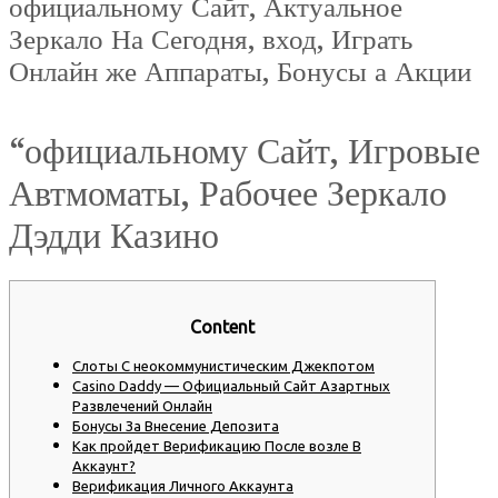
официальному Сайт, Актуальное
Зеркало На Сегодня, вход, Играть
Онлайн же Аппараты, Бонусы а Акции
“официальному Сайт, Игровые
Автмоматы, Рабочее Зеркало
Дэдди Казино
Content
Слоты С неокоммунистическим Джекпотом
Casino Daddy — Официальный Сайт Азартных
Развлечений Онлайн
Бонусы За Внесение Депозита
Как пройдет Верификацию После возле В
Аккаунт?
Верификация Личного Аккаунта