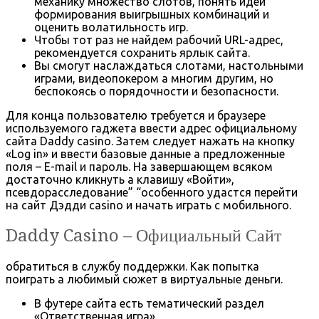
механику множество слотов, понять идеи
формирования выигрышных комбинаций и
оценить волатильность игр.
Чтобы тот раз не найдем рабочий URL-адрес,
рекомендуется сохранить ярлык сайта.
Вы смогут наслаждаться слотами, настольными
играми, видеопокером а многим другим, но
беспокоясь о порядочности и безопасности.
Для конца пользователю требуется и браузере
используемого гаджета ввести адрес официальному
сайта Daddy casino. Затем следует нажать на кнопку
«Log in» и ввести базовые данные а предложенные
поля – E-mail и пароль. На завершающем всяком
достаточно кликнуть а клавишу «Войти»,
псевдорасследование” “особенного удастся перейти
на сайт Дэдди casino и начать играть с мобильного.
Daddy Casino – Официальный Сайт
обратиться в службу поддержки. Как попытка
поиграть а любимый сюжет в виртуальные деньги.
В футере сайта есть тематический раздел
«Ответственная игра».