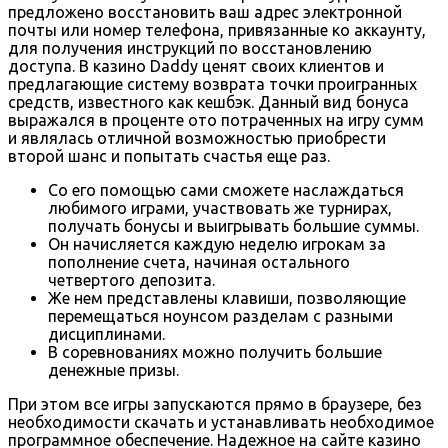
предложено восстановить ваш адрес электронной
почты или номер телефона, привязанные ко аккаунту,
для получения инструкций по восстановлению
доступа. В казино Daddy ценят своих клиентов и
предлагающие систему возврата точки проигранных
средств, известного как кешбэк. Данный вид бонуса
выражался в проценте ото потраченных на игру сумм
и являлась отличной возможностью приобрести
второй шанс и попытать счастья еще раз.
Со его помощью сами сможете наслаждаться
любимого играми, участвовать же турнирах,
получать бонусы и выигрывать большие суммы.
Он начисляется каждую неделю игрокам за
пополнение счета, начиная остального
четвертого депозита.
Же нем представлены клавиши, позволяющие
перемещаться ноунсом разделам с разными
дисциплинами.
В соревнованиях можно получить большие
денежные призы.
При этом все игры запускаются прямо в браузере, без
необходимости скачать и устанавливать необходимое
программное обеспечение. Надежное на сайте казино