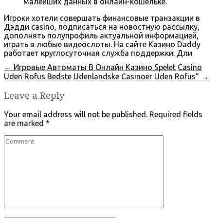
малейших данных в онлайн-кошельке.
Игроки хотели совершать финансовые транзакции в
Дэдди casino, подписаться на новостную рассылку,
дополнять полупрофиль актуальной информацией,
играть в любые видеослоты. На сайте Казино Daddy
работает круглосуточная служба поддержки. Дли
←
Игровые Автоматы В Онлайн Казино Spelet
Casino
Uden Rofus Bedste Udenlandske Casinoer Uden Rofus”
→
Leave a Reply
Your email address will not be published.
Required fields
are marked
*