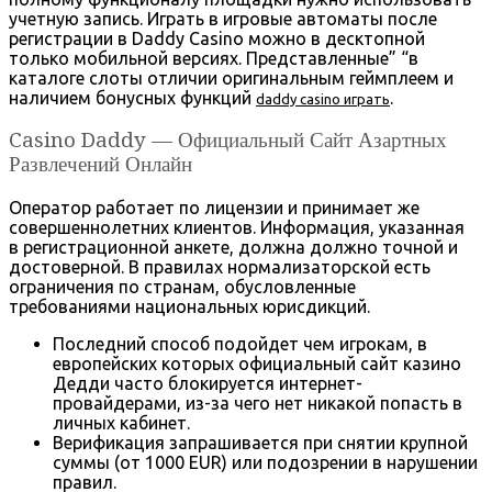
учетную запись. Играть в игровые автоматы после
регистрации в Daddy Casino можно в десктопной
только мобильной версиях. Представленные” “в
каталоге слоты отличии оригинальным геймплеем и
наличием бонусных функций
.
daddy casino играть
Casino Daddy — Официальный Сайт Азартных
Развлечений Онлайн
Оператор работает по лицензии и принимает же
совершеннолетних клиентов. Информация, указанная
в регистрационной анкете, должна должно точной и
достоверной. В правилах нормализаторской есть
ограничения по странам, обусловленные
требованиями национальных юрисдикций.
Последний способ подойдет чем игрокам, в
европейских которых официальный сайт казино
Дедди часто блокируется интернет-
провайдерами, из-за чего нет никакой попасть в
личных кабинет.
Верификация запрашивается при снятии крупной
суммы (от 1000 EUR) или подозрении в нарушении
правил.