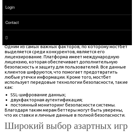
оплаты и надежной службе поддержки. Эта статья
поможет вам глубже понять, почему мостбет
Login
пользовался популярностью и каковы его ключевые
преимущества.
Contact
Лицензирование и
безопасность
Одним из самых важных факторов, по которому мостбет
выделяется среди конкурентов, является его
лицензирование. Платформа имеет международную
лицензию, которая обеспечивает дополнительную
безопасность и защиту для пользователей. Все данные
клиентов шифруются, что помогает предотвратить
любые утечки информации. Кроме того, мостбет
использует передовые технологии безопасности, такие
как:
SSL-шифрование данных;
двухфакторная аутентификация;
постоянный мониторинг безопасности системы.
Благодаря таким мерам беттеры могут быть уверены,
что их ставки и личные данные в полной безопасности.
Широкий выбор азартных игр