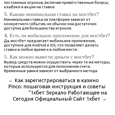
постоянных игроков, включая приветственные бонусы,
кэшбэки и акции на ставки.
3. Какова минимальная ставка на мостбет?
Минимальная ставка на платформе зависит от
конкретного события, но обычно она достаточно
доступна для большинства игроков.
4. Есть ли мобильное приложение для мостбет?
Да, мостбет предлагает мобильное приложение,
доступное для Android и iOS, что позволяет делать
ставки в любое время и в любом месте.
5. Как можно вывести деньги с мостбет?
Вывод средств можно осуществить через те же методы,
которые используются для пополнения счета.
Временные рамки зависят от выбранного метода.
←
Как зарегистрироваться в казино
Pinco: пошаговая инструкция и советы
“1хбет Зеркало Работающее на
Сегодня Официальный Сайт 1хбет
→