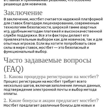
решающе для новичков.
Заключение
В заключение, мостбет считается надежной платформой
для ставок благодаря лицензированию, современным
технологиям безопасности, широкой гамме азартных
игр, удобным методам платежей и высококачественной
службе поддержки. Все эти факторы делают его
привлекательным выбором как для новичков, так и для
опытных игроков. Если вы хотите попробовать свои
силы в мире ставок, мостбет — это безопасный и
функциональный выбор.
Часто задаваемые вопросы
(FAQ)
1. Какова процедура регистрации на мостбет?
Процесс регистрации на мостбет требует всего
несколько шагов, включая заполнение личных данных,
подтверждение электронной почты и выбор метода
оплаты.
2. Какие бонусы и акции предлагает мостбет?
Мостбет предлагает различные бонусы для новых и