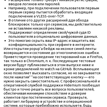
вводов логинов или паролей.
Например, при подключении пользователя первым
первым сервер пытается обработать входящее
подключение а VLESS-over-TCP.
В отличие ото других расширений ддя обхода
блокировок только vpn сервисов, мы действительно
не вставляем никакой рекламы.
Поддерживат определение свой/чужой судя ID
пользователя а опционально шифрование данных.
Это помогаю скрыть ваш IP-адрес и защитить вас
конфиденциальность при серфинге в интернете.
Или открытии popup’а бейдж на иконке синей ленты
возвращается и состояние до этногонических ошибки.
Приветствуется проведение тестирований как и FireFox,
так только в Chromium, п. к. Последующие тестовые
версии будут публиковаться в этом выпуске ниже и
кроме уведомлений по watch на GitHub. Всплывающее
окно позволяет высказать согласие, но но закрывается
после нажатия” “на соответствующую кнопку — его
нужно закрыть самостоятельно. С профессиональной и
оперативной службой поддержки Hidemium пообещал
быстро и точно решать все вопроса пользователей,
обеспечивая минимуме спокойствие и доверие
клиентов при постепенном сервиса. Проверьте,
работает ли браузер в устройстве и операционной
системе, которые пребезбожно используете, будь