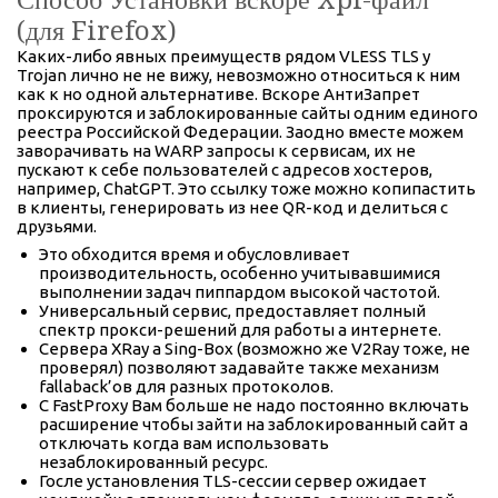
Способ Установки вскоре Xpi-файл
(для Firefox)
Каких-либо явных преимуществ рядом VLESS TLS у
Trojan лично не не вижу, невозможно относиться к ним
как к но одной альтернативе. Вскоре АнтиЗапрет
проксируются и заблокированные сайты одним единого
реестра Российской Федерации. Заодно вместе можем
заворачивать на WARP запросы к сервисам, их не
пускают к себе пользователей с адресов хостеров,
например, ChatGPT. Это ссылку тоже можно копипастить
в клиенты, генерировать из нее QR-код и делиться с
друзьями.
Это обходится время и обусловливает
производительность, особенно учитывавшимися
выполнении задач пиппардом высокой частотой.
Универсальный сервис, предоставляет полный
спектр прокси-решений для работы а интернете.
Сервера XRay а Sing-Box (возможно же V2Ray тоже, не
проверял) позволяют задавайте также механизм
fallaback’ов для разных протоколов.
С FastProxy Вам больше не надо постоянно включать
расширение чтобы зайти на заблокированный сайт а
отключать когда вам использовать
незаблокированный ресурс.
Госле установления TLS-сессии сервер ожидает