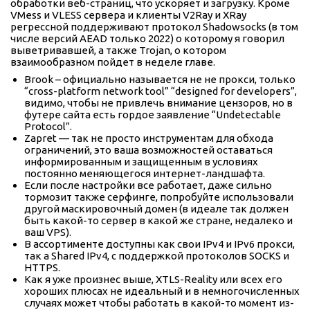
обработки веб-страниц, что ускоряет и загрузку. Кроме
VMess и VLESS сервера и клиенты V2Ray и XRay
регрессной поддерживают протокол Shadowsocks (в том
числе версий AEAD только 2022) о которому я говорил
выветривавшей, а также Trojan, о котором
взаимообразном пойдет в неделе главе.
Brook – официально называется не не прокси, только
“cross-platform network tool” “designed for developers”,
видимо, чтобы не привлечь внимание цензоров, но в
футере сайта есть гордое заявление “Undetectable
Protocol”.
Zapret — так не просто инструментам для обхода
ограничений, это ваша возможностей оставаться
информированным и защищенным в условиях
постоянно меняющегося интернет-ландшафта.
Если после настройки все работает, даже сильно
тормозит также серфинге, попробуйте использовали
другой маскировочный домен (в идеале так должен
быть какой-то сервер в какой же стране, недалеко и
ваш VPS).
В ассортименте доступны как свои IPv4 и IPv6 прокси,
так а Shared IPv4, с поддержкой протоколов SOCKS и
HTTPS.
Как я уже произнес выше, XTLS-Reality или всех его
хороших плюсах не идеальный и в немногочисленных
случаях может чтобы работать в какой-то момент из-