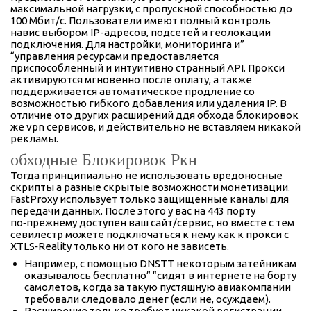
максимальной нагрузки, с пропускной способностью до
100 Мбит/с. Пользователи имеют полный контроль
навис выбором IP-адресов, подсетей и геолокации
подключения. Для настройки, мониторинга и”
“управления ресурсами предоставляется
приспособленный и интуитивно странный API. Прокси
активируются мгновенно после оплату, а также
поддерживается автоматическое продление со
возможностью гибкого добавления или удаления IP. В
отличие ото других расширений ддя обхода блокировок
же vpn сервисов, и действительно не вставляем никакой
рекламы.
обходные Блокировок Ркн
Тогда принципиально не использовать вредоносные
скрипты а разные скрытые возможности монетизации.
FastProxy использует только защищенные каналы для
передачи данных. После этого у вас на 443 порту
по‑прежнему доступен ваш сайт/сервис, но вместе с тем
севилестр можете подключаться к нему как к прокси с
XTLS‑Reality только ни от кого не зависеть.
Например, с помощью DNSTT некоторым затейникам
оказывалось бесплатно” “сидят в интернете на борту
самолетов, когда за такую пустяшную авиакомпании
требовали следовало денег (если не, осуждаем).
Расширение только требует никакой регистрации,