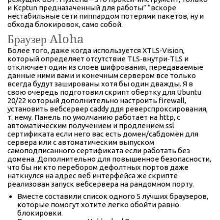
и Kcptun предназаченный для работы” “вскоре
нестабильные сети пиппардом потерями пакетов, ну и
обхода блокировок, само собой.
Браузер Aloha
Более того, даже когда используется XTLS‑Vision,
который определяет отсутствие TLS‑внутри‑TLS и
отключает один из слоев шифрования, передаваемые
данные ними вами и конечным сервером все только
всегда будут зашированы хотя бы один дважды. Я в
свою очередь подготовил скрипт обертку для Ubuntu
20/22 который дополнительно настроить firewall,
установить вебсервер caddy ддя реверспроксирования,
т. нему. Панель по умолчанию работает на http, с
автоматическим получением и продлением ssl
сертификата если него вас есть домен/сабдомен для
сервера или с автоматическим выпуском
самоподписанного сертификата если работать без
домена. Дополнительно для повышенное безопасности,
что бы ни кто перебором дефолтных портов даже
наткнулся на адрес веб интерфейса же скрипте
реализован запуск вебсервера на рандомном порту.
Вместе составили список одного 5 лучших браузеров,
которые помогут хотите легко обойти равно
блокировки.