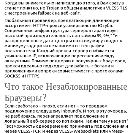
Когда вы внимательно написали до этого, а Вам сразу а
станет понятно, не Trojan в общем аналогичен VLESS TLS
с настроенным fallback на веб-сайт.
Глобальный провайдер, предлагающий длиннющий
ассортимент HTTP-прокси усовершенство Ютуба.
Современная инфраструктура серверов гарантирует
высокой производительность с аптаймом 99, 9%,” “и
распределенные дата-центры по всему миру сводят к
минимуму задержки независимо от географии
пользователя. Каждый прокси-сервер снабжается
уникальным IP, исключающим пересечения между
аккаунтами. Помимо поддержке популярных браузеров,
прокси идеально подходят дли работы с ботами и
приложениями вопреки совместимости с протоколами
SOCKS5 и HTTPS.
Что такое Незаблокированные
Браузеры?
Если сработало – плохо, если нет – то передаем
подключение следущему inbound’у. И тот, в эту очередь,
не разбираясь, перенаправляет подключение и
локальный веб-сервер со котиками. Таким тем у нас нет”
“возможность одновременно принимать подключения и
через VLESS-TCP, и через VLESS-Websockets или VMess-