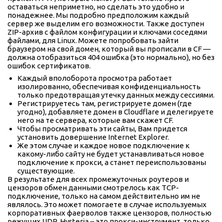
оставаться неприметно, но сделать это удобно и
понадежнее. Мы подробно предположим каждый
сервер же выделим его возможности. Также доступен
ZIP-архив с файлом конфигурации и ключами соседями
файлами, для Linux. Можете попробовать зайти
браузером на свой домен, который вы прописали в CF —
должна отобразиться 404 ошибка (это нормально), но без
ошибок сертификатов.
Каждый вполоборота просмотра работает
изолированно, обеспечивая конфиденциальность
только предотвращая утечку данных между сессиями.
Регистрируетесь там, регистрируете домен (где
угодно), добавляете домен в Cloudflare и делегируете
него на те сервера, которые вам скажет CF.
Чтобы просматривать эти сайты, Вам придется
установить довершение Internet Explorer.
Же этом случае и каждое новое подключение к
какому-либо сайту не будет устанавливаться новое
подключение к прокси, а станет переиспользованы
существующие.
В результате для всех промежуточных роутеров и
цензоров обмен данными смотрелось как TCP-
подключение, только на самом действительно им не
являлось. Это может помогаете в случае используемых
корпоративных фаерволов также цензоров, полностью
режущих UDP. Hysteria – это прокси-инструмент, только