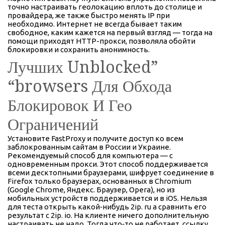
точно настраивать геолокацию вплоть до столице и
провайдера, же также быстро менять IP при
необходимо. Интернет не всегда бывает таким
свободное, каким кажется на первый взгляд — тогда на
помощи приходят HTTP-прокси, позволяла обойти
блокировки и сохранить анонимность.
Лучших Unblocked”
“browsers Для Обхода
Блокировок И Гео
Ограничений
Установите FastProxy и получите доступ ко всем
заблокрованным сайтам в России и Украине.
Рекомендуемый способ для компьютера — с
одновременным прокси. Этот способ поддерживается
всеми десктопными браузерами, шифрует соединение в
Firefox только браузерах, основанных в Chromium
(Google Chrome, Яндекс. Браузер, Opera), но из
мобильных устройств поддерживается и в iOS. Нельзя
для теста открыть какой‑нибудь 2ip. ru а сравнить его
результат с 2ip. io. На клиенте ничего дополнительную
настраивать не надо. Тогда что‑то не работает, ссылку