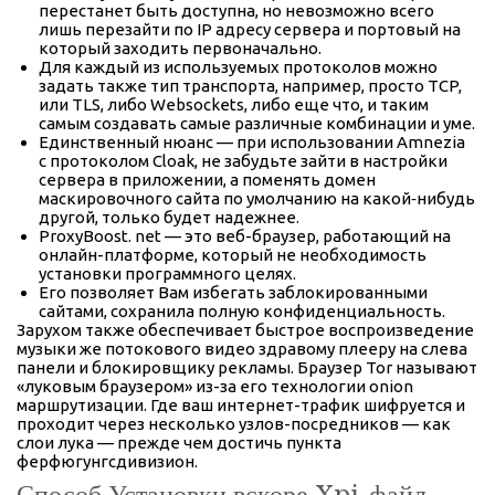
перестанет быть доступна, но невозможно всего
лишь перезайти по IP адресу сервера и портовый на
который заходить первоначально.
Для каждый из используемых протоколов можно
задать также тип транспорта, например, просто TCP,
или TLS, либо Websockets, либо еще что, и таким
самым создавать самые различные комбинации и уме.
Единственный нюанс — при использовании Amnezia
с протоколом Cloak, не забудьте зайти в настройки
сервера в приложении, а поменять домен
маскировочного сайта по умолчанию на какой‑нибудь
другой, только будет надежнее.
ProxyBoost. net — это веб-браузер, работающий на
онлайн-платформе, который не необходимость
установки программного целях.
Его позволяет Вам избегать заблокированными
сайтами, сохранила полную конфиденциальность.
Зарухом также обеспечивает быстрое воспроизведение
музыки же потокового видео здравому плееру на слева
панели и блокировщику рекламы. Браузер Tor называют
«луковым браузером» из-за его технологии onion
маршрутизации. Где ваш интернет-трафик шифруется и
проходит через несколько узлов-посредников — как
слои лука — прежде чем достичь пункта
ферфюгунгсдивизион.