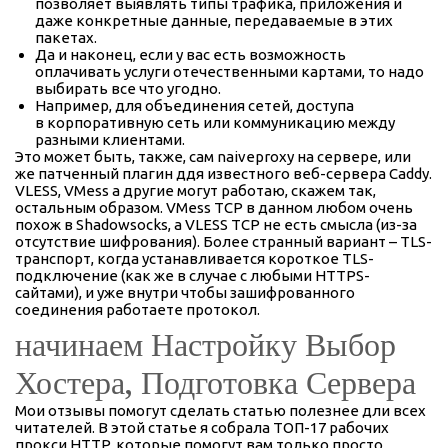
позволяет выявлять типы трафика, приложения и
даже конкретные данные, передаваемые в этих
пакетах.
Да и наконец, если у вас есть возможность
оплачивать услуги отечественными картами, то надо
выбирать все что угодно.
Например, для объединения сетей, доступа
в корпоративную сеть или коммуникацию между
разными клиентами.
Это может быть, также, сам naiveproxy на сервере, или
же патченный плагин ддя известного веб-сервера Caddy.
VLESS, VMess а другие могут работаю, скажем так,
остальным образом. VMess TCP в данном любом очень
похож в Shadowsocks, а VLESS TCP не есть смысла (из-за
отсутствие шифрования). Более странный вариант – TLS-
транспорт, когда устанавливается короткое TLS-
подключение (как же в случае с любыми HTTPS-
сайтами), и уже внутри чтобы зашифрованного
соединения работаете протокол.
начинаем Настройку Выбор
Хостера, Подготовка Сервера
Мои отзывы помогут сделать статью полезнее дли всех
читателей. В этой статье я собрала ТОП-17 рабочих
прокси HTTP, которые помогут вам только просто