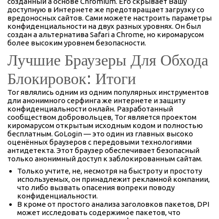
созданный а основе Chromium. Его скрывает Вашу
доступную в Интернете же предотвращает загрузку со
вредоносных сайтов. Сами можете настроить параметры
конфиденциальности на двух разных уровнях. Он был
создан а альтернатива Safari а Chrome, но киромарусом
более высоким уровнем безопасности.
Лучшие Браузеры Для Обхода
Блокировок: Итоги
Tor являлись одним из одним популярных инструментов
дли анонимного серфинга же интернете и защиту
конфиденциальности онлайн. Разработанный
сообществом добровольцев, Tor является проектом
киромарусом открытым исходным кодом и полностью
бесплатным. GoLogin — это один из главных высоко
оценённых браузеров с передовыми технологиями
антидетекта. Этот браузер обеспечивает безопасный
только анонимный доступ к заблокированным сайтам.
Только учтите, не, несмотря на быстроту и простоту
используемых, он принадлежит рекламной компании,
что либо вызвать опасения вопреки поводу
конфиденциальности.
В кроме от простого анализа заголовков пакетов, DPI
может исследовать содержимое пакетов, что