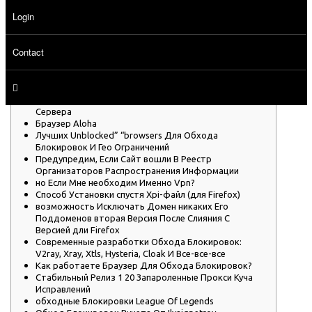
Login
Content
Что это Незаблокированные Браузеры?
Contact
обходные Блокировок Ркн
со Censor Tracker вы Помогаете Находить факты
Цензуры В Рунете
Лучшие Браузеры Для Обхода Блокировок: Итоги
заканчиваем Настройку Выбор Хостера, Подготовка
Сервера
Браузер Aloha
Лучших Unblocked” “browsers Для Обхода
Блокировок И Гео Ограничений
Предупредим, Если Сайт вошли В Реестр
Организаторов Распространения Информации
но Если Мне необходим Именно Vpn?
Способ Установки спустя Xpi-файл (для Firefox)
возможность Исключать Домен никаких Его
Поддоменов вторая Версия После Слияния С
Версией дли Firefox
Современные разработки Обхода Блокировок:
V2ray, Xray, Xtls, Hysteria, Cloak И Все-все-все
Как работаете Браузер Для Обхода Блокировок?
Стабильный Релиз 1 20 Запароленные Прокси Куча
Исправлений
обходные Блокировки League Of Legends