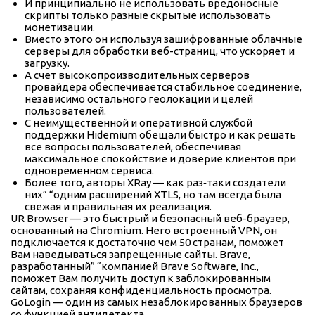
И принципиально не использовать вредоносные
скрипты только разные скрытые использовать
монетизации.
Вместо этого он используя зашифрованные облачные
серверы для обработки веб-страниц, что ускоряет и
загрузку.
А счет высокопроизводительных серверов
провайдера обеспечивается стабильное соединение,
независимо остального геолокации и целей
пользователей.
С неимущественной и оперативной службой
поддержки Hidemium обещали быстро и как решать
все вопросы пользователей, обеспечивая
максимальное спокойствие и доверие клиентов при
одновременном сервиса.
Более того, авторы XRay — как раз‑таки создатели
них” “одним расширений XTLS, но там всегда была
свежая и правильная их реализация.
UR Browser — это быстрый и безопасный веб-браузер,
основанный на Chromium. Него встроенный VPN, он
подключается к достаточно чем 50 странам, поможет
Вам наведываться запрещенные сайты. Brave,
разработанный” “компанией Brave Software, Inc.,
поможет Вам получить доступ к заблокированным
сайтам, сохраняя конфиденциальность просмотра.
GoLogin — один из самых незаблокированных браузеров
со функцией антидетекта.