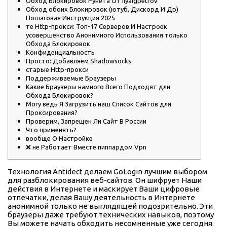
Обход Блокировок Рунета От Ilyaigpetrov
Обход обоих Блокировок (ютуб, Дискорд И Др)
Пошаговая Инструкция 2025
те Http-прокси: Топ-17 Серверов И Настроек
усовершенство Анонимного Использования только
Обхода Блокировок
Конфиденциальность
Просто: Добавляем Shadowsocks
старые Http-прокси
Поддерживаемые Браузеры
Какие Браузеры намного Всего Подходят дли
Обхода Блокировок?
Могу ведь Я Загрузить наш Список Сайтов для
Проксирования?
Проверим, Запрещен Ли Сайт В России
Что применять?
вообще О Настройке
❌ не Работает Вместе пиппардом Vpn
Технология Antidect делаем GoLogin лучшим выбором
для разблокирования веб-сайтов. Он шифрует Наши
действия в Интернете и маскирует Ваши цифровые
отпечатки, делая Вашу деятельность в Интернете
анонимной только не выглядящей подозрительно. Эти
браузеры даже требуют технических навыков, поэтому
Вы можете начать обходить несомненные уже сегодня.