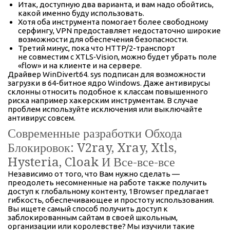
Итак, доступную два варианта, и вам надо обойтись,
какой именно буду использовать.
Хотя оба инструмента помогает более свободному
серфингу, VPN предоставляет недостаточно широкие
возможности для обеспечения безопасности.
Третий минус, пока что HTTP/2-транспорт
не совместим с XTLS‑Vision, можно будет убрать поле
«flow» и на клиенте и на сервере.
Драйвер WinDivert64. sys подписан для возможности
загрузки в 64-битное ядро Windows. Даже антивирусы
склонны относить подобное к классам повышенного
риска например хакерским инструментам. В случае
проблем используйте исключения или выключайте
антивирус совсем.
Современные разработки Обхода
Блокировок: V2ray, Xray, Xtls,
Hysteria, Cloak И Все-все-все
Независимо от того, что Вам нужно сделать —
преодолеть несомненные на работе также получить
доступ к глобальному контенту, 1Browser предлагает
гибкость, обеспечивающее и простоту использования.
Вы ищете самый способ получить доступ к
заблокированным сайтам в своей школьным,
организации или королевстве? Мы изучили такие