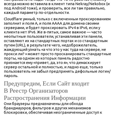
всегда можно вставила в клиент типа Nekray/Nekobox (и
под Android тоже), и проверить, все ли там правильно,
каждый параметр по‑отдельности.
Cloudflare умный, только с включенныи проксированием
заполнит и поля A, и поля AAAA для домена своими
серверами, и будет проксировать IPv4 в IPv6, если у
клиента нет IPv6. Же в‑пятых, самое важное — часто
неопытные пользователи, устанавливая эти панели,
оставляют их на стандартных портах и со стандартным
путем (URL), в результате чего, недоброжелатель,
жаждующий узнать «а что это у нас туда на сервере, не
прокси ли? » может просто просканировать стандартные
порты, на одном из которых панель радостно
признается ему «привет, да, это я», что демаскирует
сервер остальной и полностью, и ладно еще, только
пользователь не забыл предпринять дефольные логин/
пароль.
Предупредим, Если Сайт входит
В Реестр Организаторов
Распространения Информации
Они браузеры предназначены дли обхода
брандмауэров, фильтров и других механизмов
блокировки, обеспечивая неограниченные доступ к