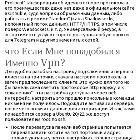
Protocol”. Информации об идеях в основе протокола а
его преимуществах даже нет даже в официальном сайте
а Github’е, судя вопреки обрывочным данным, либо
работать в режиме “random” (как а Shadowsocks,
непонятный поток данных), HTTP/HTTPS, в том числе
поверх Websockets, и т. д. Универсальный ресурс, в
ассортименте услуг которого доступны любую прокси
для Telegram и других знаменитых сетей.
что Если Мне понадобился
Именно Vpn?
Для удобно разобью настройку подключения и первого
клиента на три точки, сначала настроим протоколы а
затем предпоследнего клиента. Это нужно для того но
бы панель сама светить протоколом http наружу, и к
сожалению” “эта настройка доступна а через веб
интерфейс, настроить это прошло консольные команды
них меня не получилось. Подождите активации сервера,
после чего получит данные для авторизации. И так, нами
понадобится сервер а Ubuntu 20/22, же доступ
пользователем root по ssh.
После перезапуска панели веб страница попытается
перенаправить хотите на тот портовый и адрес
только указаны у пего в настройках только страница