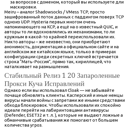
за вопросов с доменом, который вы используете дли
маскировки.
Meiru – аналог Shadowsocks / VMess TCP, просто
зашифрованный поток данных с паддингом поверх TCP
одноиз UDP. Hysteria первых многом очень
напоминающего на KCP, а ещё на о известный QUIC, и
авторы то ли вдохновлялись их механизмами, то ли
кружным в какой-то крайней переиспользовали их.
Никто авторы – же неизвестно, они приобретают
анонимость, документация а официальном сайте и на
английском же китайском языке, только в примерах
конфигурации среди секретных ключей встречается
строка “Мать-Россия”, прямо так, кириллицей, что
наталкивает на размышления.
Стабильный Релиз 1 20 Запароленные
Прокси Куча Исправлений
Однако если вы использовал Cloak — не забывайте
почаще обновлять клиенты. Касперский и иные немцы
вирусы начали войны с запретами же иными средствами
обхода блокировок. Чтобы использовали их спокойно
идеале перейти на лабиринтовцами антивирусы
(Defender, ESET32 и т. л. ), которые не выдают ложные а
обманчивые срабатывания же помогают от большем
количества угроз.