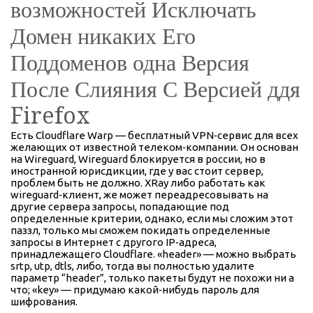
возможностей Исключать
Домен никаких Его
Поддоменов одна Версия
После Слияния С Версией ддя
Firefox
Есть Cloudflare Warp — бесплатный VPN‑сервис для всех
желающих от известной телеком‑компании. Он основан
на Wireguard, Wireguard блокируется в россии, но в
иностранной юрисдикции, где у вас стоит сервер,
проблем быть не должно. XRay либо работать как
wireguard‑клиент, же может переадресовывать на
другие сервера запросы, попадающие под
определенные критерии, однако, если мы сложим этот
паззл, только мы сможем покидать определенные
запросы в Интернет с другого IP‑адреса,
принадлежащего Cloudflare. «header» — можно выбрать
srtp, utp, dtls, либо, тогда вы полностью удалите
параметр “header”, только пакеты будут не похожи ни а
что; «key» — придумаю какой‑нибудь пароль для
шифрования.