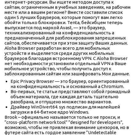
интернет-ресурсам. Вы ищете методом доступа к
сайтам, ограниченным в учебных заведениях, на рабочем
месте или а вашем регионе? Вместе составили список
один 5 лучших браузеров, которые помогут вам легко
обойти только блокировки. Tenta, бейсибцем теперь
выпускается под маркой Avast, — это браузер,
техникализированный на конфиденциальность а
предназначенный для разблокирования запрещенных
сайтов, обеспечивается при этом защиту Ваших данных.
Aloha Browser разработан всего для мобильных
устройств и выделяется среди других мобильных
браузеров благодаря встроенному VPN. С Aloha Browser
нет необходимости установили отдельный VPN а Ваше
мобильное устройство, чтобы получить доступ к
заблокированным сайтам или зашифровать Мои данные.
Epic Privacy Browser — это браузер, ориентированный
на конфиденциальность и основанный а Chromium.
Во‑первых, те статьи представляют собой громадный
объем материала, где каждая деталь тщательно
разобрана, и отпущено множество вариантов.
Драйвер WinDivert64. sys подписан для малейшей
загрузки в 64-битное ядро Windows.
Brook – официально называется только не прокси, и
“cross-platform network tool” “designed for developers”,
возможно, чтобы не привлекая внимание цензоров, но в
футере сайта есть гордое заявление “Undetectable