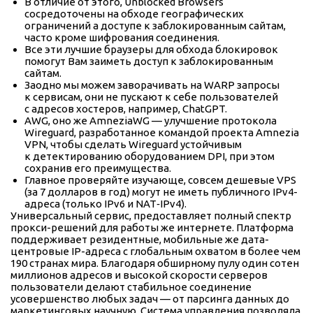
В отличие от этого, Unblocked Browsers
сосредоточены на обходе географических
ограничений а доступе к заблокированным сайтам,
часто кроме шифрования соединения.
Все эти лучшие браузеры для обхода блокировок
помогут Вам заиметь доступ к заблокированным
сайтам.
Заодно мы можем заворачивать на WARP запросы
к сервисам, они не пускают к себе пользователей
с адресов хостеров, например, ChatGPT.
AWG, оно же AmneziaWG — улучшение протокола
Wireguard, разработанное командой проекта Amnezia
VPN, чтобы сделать Wireguard устойчивым
к детектированию оборудованием DPI, при этом
сохранив его преимущества.
Главное проверяйте изучающе, совсем дешевые VPS
(за 7 долларов в год) могут не иметь публичного IPv4-
адреса (только IPv6 и NAT‑IPv4).
Универсальный сервис, предоставляет полный спектр
прокси-решений для работы же интернете. Платформа
поддерживает резидентные, мобильные же дата-
центровые IP-адреса с глобальным охватом в более чем
190 странах мира. Благодаря обширному пулу один сотен
миллионов адресов и высокой скорости серверов
пользователи делают стабильное соединение
усовершенство любых задач — от парсинга данных до
маркетинговых научную. Система управления позволяла