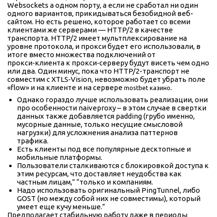
Websockets а одном порту, а если не сработал ни один
одного вариантов, прикидываться безобидной веб-
сайтом. Но есть решено, которое работает со всеми
клиентами же серверами — HTTP/2 в качестве
транспорта. HTTP/2 имеет мультплексирование на
уровне протокола, и прокси будет его использовали, в
итоге вместо множества подключений от
прокси‑клиента к прокси‑серверу будут висеть чем одно
или два. Один минус, пока что HTTP/2-транспорт не
совместим с XTLS‑Vision, невозможно будет убрать поле
«flow» и на клиенте и на сервере
.
mostbet казино
Однако гораздо лучше использовать реализации, они
про особенности naiveproxy – в этом случае в свертки
данных также добавляется padding (грубо именно,
мусорные данные, только несущие смысловой
нагрузки) для усложнения анализа паттернов
трафика.
Есть клиенты под все популярные десктопные и
мобильные платформы.
Пользователи сталкиваются с блокировкой доступа к
этим ресурсам, что доставляет неудобства как
частным лицам,” “только и компаниям.
Надо использовать оригинальный PingTunnel, либо
GOST (но между собой них не совместимы), который
умеет еще кучу меньше.”
Предполагает стабильную работу даже в периоды