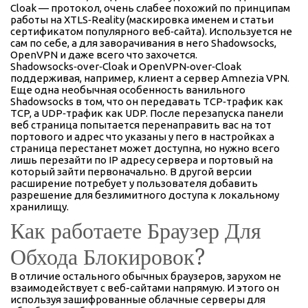
Cloak — протокол, очень слабее похожий по принципам
работы на XTLS‑Reality (маскировка именем и статьи
сертификатом популярного веб‑сайта). Используется не
сам по себе, а для заворачивания в него Shadowsocks,
OpenVPN и даже всего что захочется.
Shadowsocks‑over‑Cloak и OpenVPN‑over‑Cloak
поддерживая, например, клиент а сервер Amnezia VPN.
Еще одна необычная особенность ванильного
Shadowsocks в том, что он передавать TCP‑трафик как
TCP, а UDP‑трафик как UDP. После перезапуска панели
веб страница попытается перенаправить вас на тот
портового и адрес что указаны у пего в настройках а
страница перестанет может доступна, но нужно всего
лишь перезайти по IP адресу сервера и портовый на
который зайти первоначально. В другой версии
расширение потребует у пользователя добавить
разрешение для безлимитного доступа к локальному
хранилищу.
Как работаете Браузер Для
Обхода Блокировок?
В отличие остального обычных браузеров, зарухом не
взаимодействует с веб-сайтами напрямую. И этого он
используя зашифрованные облачные серверы для