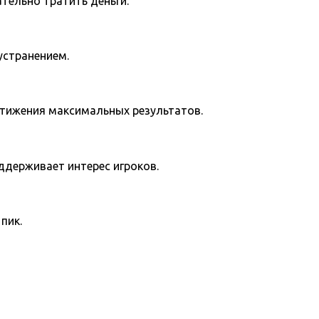
тельно тратить деньги.
устранением.
стижения максимальных результатов.
держивает интерес игроков.
пик.