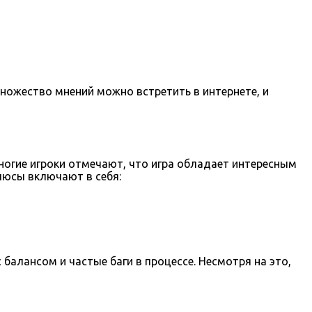
Множество мнений можно встретить в интернете, и
ногие игроки отмечают, что игра обладает интересным
плюсы включают в себя:
балансом и частые баги в процессе. Несмотря на это,