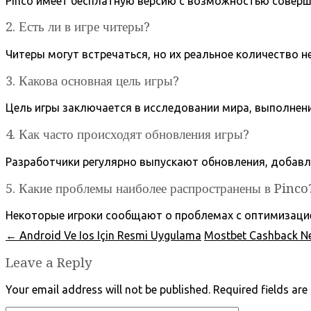
Pinco имеет бесплатную версию с возможностью соверша
2. Есть ли в игре читеры?
Читеры могут встречаться, но их реальное количество н
3. Какова основная цель игры?
Цель игры заключается в исследовании мира, выполнен
4. Как часто происходят обновления игры?
Разработчики регулярно выпускают обновления, добавл
5. Какие проблемы наиболее распространены в Pinco
Некоторые игроки сообщают о проблемах с оптимизацией 
←
Android Ve Ios Için Resmi Uygulama
Mostbet Cashback Ne
Leave a Reply
Your email address will not be published.
Required fields ar