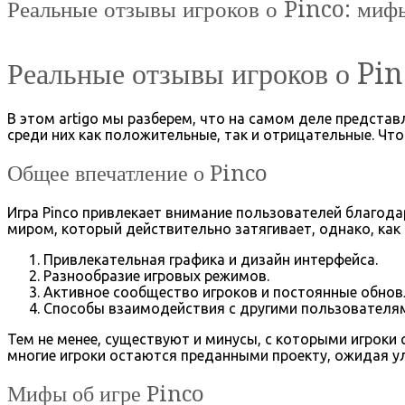
Реальные отзывы игроков о Pinco: мифы
Реальные отзывы игроков о Pin
В этом artigo мы разберем, что на самом деле представ
среди них как положительные, так и отрицательные. Что
Общее впечатление о Pinco
Игра Pinco привлекает внимание пользователей благода
миром, который действительно затягивает, однако, как 
Привлекательная графика и дизайн интерфейса.
Разнообразие игровых режимов.
Активное сообщество игроков и постоянные обнов
Способы взаимодействия с другими пользователя
Тем не менее, существуют и минусы, с которыми игроки 
многие игроки остаются преданными проекту, ожидая у
Мифы об игре Pinco