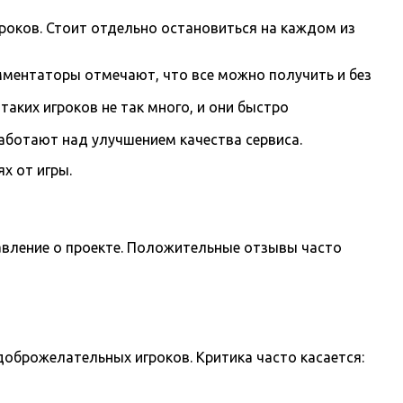
роков. Стоит отдельно остановиться на каждом из
ментаторы отмечают, что все можно получить и без
таких игроков не так много, и они быстро
аботают над улучшением качества сервиса.
х от игры.
авление о проекте. Положительные отзывы часто
оброжелательных игроков. Критика часто касается: