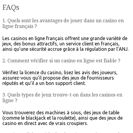
FAQs
1. Quels sont les avantages de jouer dans un casino en
ligne français ?
Les casinos en ligne français offrent une grande variété de
jeux, des bonus attractifs, un service client en français,
ainsi qu’une sécurité accrue grâce à la régulation par l’ANJ.
2. Comment vérifier si un casino en ligne est fiable ?
Vérifiez la licence du casino, lisez les avis des joueurs,
assurez-vous qu’il propose des jeux de fournisseurs
réputés et qu’il a un bon support client.
3. Quels types de jeux trouve-t-on dans les casinos en
ligne ?
Vous trouverez des machines à sous, des jeux de table
(comme le blackjack et la roulette), ainsi que des jeux de
casino en direct avec de vrais croupiers.