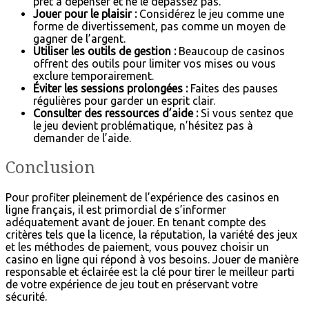
prêt à dépenser et ne le dépassez pas.
Jouer pour le plaisir :
Considérez le jeu comme une
forme de divertissement, pas comme un moyen de
gagner de l’argent.
Utiliser les outils de gestion :
Beaucoup de casinos
offrent des outils pour limiter vos mises ou vous
exclure temporairement.
Éviter les sessions prolongées :
Faites des pauses
régulières pour garder un esprit clair.
Consulter des ressources d’aide :
Si vous sentez que
le jeu devient problématique, n’hésitez pas à
demander de l’aide.
Conclusion
Pour profiter pleinement de l’expérience des casinos en
ligne français, il est primordial de s’informer
adéquatement avant de jouer. En tenant compte des
critères tels que la licence, la réputation, la variété des jeux
et les méthodes de paiement, vous pouvez choisir un
casino en ligne qui répond à vos besoins. Jouer de manière
responsable et éclairée est la clé pour tirer le meilleur parti
de votre expérience de jeu tout en préservant votre
sécurité.