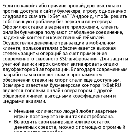
Если по какой-либо причине провайдеры выступают
против доступа к сайту букмекера, игроку однозначно
следовало скачать 1хБет на” “Андроид, чтобы решить
собственную проблему без зеркал и впн-сервера.
Оформляя ставки в варианте приложении, клиенты
онлайн букмекера получают стабильное соединение,
надежный контент и качественный геймплей.
Осуществляя денежные транзакции в мобильном
клиенте, пользователям обеспечивается высокая
степень защиты операций за счет применения
современного сквозного SSL-шифрования. Для защиты
учетной записи игрок сможет активировать опцию
двухфакторной авторизации. Благодаря современным
разработкам и новшествам в программном
обеспечении ставки на спорт стали еще доступным.
Всемирно известная букмекерская контора 1xBet RU
является топовым онлайн оператором с другой
обширной линией, выгодными коэффициентами и
щедрыми акциями.
Меньшее количество людей любят азартные
игры и поэтому эта ниши так востребована.
Выводить свои выигрыши или же остаток
денежных средств, можно с помощью огромный