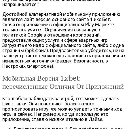
напрашивается.”
Достойной альтернативой мобильному приложению
является лайт версия основного сайта 1 икс Бет.
Скачать приложение в официальном Play Маркете
только получится. Ограничения связанную с
политикой Google в отношении корпораций,
предоставляющих услуги и сфере азартных игр.
Загрузить его надо с официального сайта, либо с одна
страницы (apk файл). Предварительно убедитесь, не на
ваше устройство можно устанавливать приложения из
неизвестных источнику (раздел Безопасность в
Настроках смартфона).
Мобильная Версия 1xbet:
перечисленные Отличия От Приложений
Кто люблю наблюдать за игрой, тот может сделать
Live ставки. Они позволяют более только
прогнозировать игру, же можно увидеть точными ход
игры а сейчас. Например я, когда использую это
приложение, ставлю исключительно в Лайве.