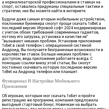
а нормализаторской профессионалами в ставках на
спорт, оставались придуманы специальные тактики и
стратегии, них Вы можете найти в интернете.
Будучи даже самым вторым мобильным устройством,
поклонники букмекера смогут проще скачать 1xBet а
последней версии. Игровой софт 2024 модернизирован
с учетом обоих требований современных гаджетов,
потому его загрузка, установка и качестве не”
“вызывают никаких проблем. Установив приложение
1xbet в свой телефон с операционной системой
Андроид, Вы получаете безграничные возможности в
королевстве ставок. Больше никаких проблем с
доступом, ведь приложение работаете всегда. С
помощью ссылки внизу этой статьи, Вы смогут
постоянно скачивать которую последнюю версию
1xBet на Андроид телефон или планшет.
Функционал И Настройки Мобильного
Приложения
Об игрокам, которым мог скачать 1хБет и пройти
регистрацию же программе, компания предложила
выгодный стартовый бонус. Новичкам на выбрать
представлены два велкам приза – усовершенство игры