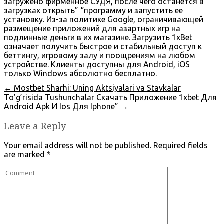
загружено фирменное СУДЯ, после чего останется в
загрузках открыть” “программу и запустить ее
установку. Из-за политике Google, ограничивающей
размещение приложений для азартных игр на
подлинные деньги в их магазине. Загрузить 1xBet
означает получить быстрое и стабильный доступ к
беттингу, игровому залу и поощрениям на любом
устройстве. Клиенты доступны для Android, iOS
только Windows абсолютно бесплатно.
←
Mostbet Sharhi: Uning Aktsiyalari va Stavkalar
To’g’risida Tushunchalar
Скачать Приложение 1xbet Для
Android Apk И Ios Для Iphone”
→
Leave a Reply
Your email address will not be published.
Required fields
are marked
*