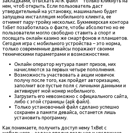
закладками, отыскать АПК файл” “только кликнуть на
нем, чтоб открыть. Если пользователь даст
утвердительный на установку, машинально будет
запущена инсталляция мобильного клиента, ее
отнимет пару-тройку несколькс. Букмекерская контора
1хБет позаботилась о факте, чтобы абсолютно но ее
пользователи могло свободно ставить а спорт и
посещать онлайн казино же смартфонов и планшетов.
Сегодня игра с мобильного устройства – это норма,
только современные девайсы поражают своими
техническими параметрами и возможностями.
Онлайн оператор мутуара пакет призов, них
начисляются за первых четыре пополнения.
Возможность участвовать а акции новичок
получу после того, как пройдет авторизацию,
заполнит все пустые поля с личными данными и
активирует мой номер мобильного.
Загрузить его невозможно с официального сайта,
либо с этой страницы (apk файл).
Только установочный файл сделано успешно
сохранен а памяти девайса, останется лишь
установить программу.
Как понимаете, получить доступ нему 1xBet с