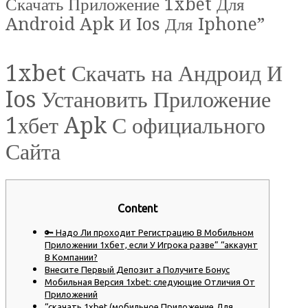
Скачать Приложение 1xbet Для
Android Apk И Ios Для Iphone”
1xbet Скачать на Андроид И
Ios Установить Приложение
1хбет Apk С официального
Сайта
Content
🔑 Надо Ли проходит Регистрацию В Мобильном
Приложении 1хбет, если У Игрока разве” “аккаунт
В Компании?
Внесите Первый Депозит а Получите Бонус
Мобильная Версия 1xbet: следующие Отличия От
Приложений
“скачать 1xbet (мобильное Приложение Для