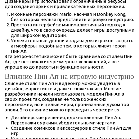
Дизайнеры игр использовали ограниченные ресурсы
для создания ярких и привлекательных персонажей.
Иконные персонажи: Mario, Pac-Man и Donkey Kong,
без которых нельзя представить игровую индустрию.
Простота интерфейса: минималистичный подход к
дизайну, что в свою очередь делает игры доступными
для широкой аудитории.
Увлекательные уровни и задача для игроков: создать
атмосферы, подобные тем, в которых живут герои
Пин Ап.
Эта ретро-эстетика может быть сравнима со стилем Пин
Ап, где нет никаких чрезмерных усложнений, а всё
упрощено до красоты и функциональности.
Влияние Пин Ап на игровую индустрию
Слияние стиля Пин Ап и видеоигр можно увидеть в
дизайне, маркетинге и даже в сюжетах игр. Многие
разработчики начали использовать модели Пин Ап в
своих проектах, создавая не только женских
персонажей, но и целые миры, пронизанные духом той
эпохи. Это влияние можно проследить через:
pin up
Дизайнерские решения, вдохновлённые Пин Ап.
Персонажи с яркими, убедительными чертами.
Создание комиксов и аксессуаров в стиле Пин Ап для
игр.
Кросс-промоции, где игры и стиль Пин Ап становятся