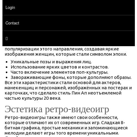
образом, можно утверждать, что визуальный стиль Пин
Login
Ап и художественные решения в ретро-видеоиграх
имеют много общего.
История стиля Пин Ап
Contact
Пин Ап — это не просто стиль; это настоящая культура,
зародившаяся в 1940-х годах. Знаменитые художники,
такие как Альберта Билла Мора, способствовали
популяризации этого направления, создавая яркие
изображения женщин, которые стали символом эпохи.
Уникальные позы и выражения лиц.
Использование ярких цветов и контрастов.
Часто включение элементов поп-культуры.
Завораживающие фоны, которые дополняют образы.
Все эти характеристики стали основой для актеров,
манекенщиц и персонажей, изображённых на постерах и
карточках, что сделало стиль Пин Ап неотъемлемой
частью культуры 20 века.
Эстетика ретро-видеоигр
Ретро-видеоигры также имеют свои особенности,
которые отличают их от современных игр. Сладкая 8-
битная графика, простые механики и запоминающиеся
мелодии делают игры того времени уникальными.