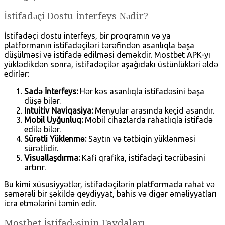
İstifadəçi Dostu İnterfeys Nədir?
İstifadəçi dostu interfeys, bir proqramın və ya
platformanın istifadəçiləri tərəfindən asanlıqla başa
düşülməsi və istifadə edilməsi deməkdir. Mostbet APK-yı
yüklədikdən sonra, istifadəçilər aşağıdakı üstünlükləri əldə
edirlər:
Sadə İnterfeys:
Hər kəs asanlıqla istifadəsini başa
düşə bilər.
Intuitiv Naviqasiya:
Menyular arasında keçid asandır.
Mobil Uyğunluq:
Mobil cihazlarda rahatlıqla istifadə
edilə bilər.
Sürətli Yüklenmə:
Saytın və tətbiqin yüklənməsi
sürətlidir.
Visuallaşdırma:
Kafi qrafika, istifadəçi təcrübəsini
artırır.
Bu kimi xüsusiyyətlər, istifadəçilərin platformada rahat və
səmərəli bir şəkildə qeydiyyat, bahis və digər əməliyyatları
icra etmələrini təmin edir.
Mostbet İstifadəsinin Faydaları