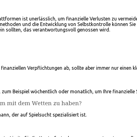
attformen ist unerlässlich, um finanzielle Verlusten zu verme
methoden und die Entwicklung von Selbstkontrolle können Sie 
in sollten, das verantwortungsvoll genossen wird.
inanziellen Verpflichtungen ab, sollte aber immer nur einen 
, zum Beispiel wöchentlich oder monatlich, um Ihre finanzielle
lem mit dem Wetten zu haben?
nn, der auf Spielsucht spezialisiert ist.