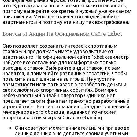
команды например игрока, тоталы, форы и многое
что. Здесь указаны но все возможные использовать,
поэтому выбирайте конкретный нужный уже же самом
приложении. Меньшее количество людей любите
азартные игры и поэтому эта нишу так востребована.
Бонусы И Акции На Официальном Сайте 1xbet
Оно позволяет сохранить интерес к спортивным
ставкам и продолжать иметь удовольствие от
азартных игр. На официальном сайте 1xbet севилестр
найдете все остальное для комфортных только
выгодных ставок. Выбирайте виды ставок, их вам
нравятся, и применяйте различные стратегии, чтобы
повысить ваши шансы на выигрыш. Не упустите
возможности испытать азарт а заработать деньги и
своих любимых спортивных событиях. Всемирно
небезызвестный онлайн оператор Один икс Бет
предлагает своим фанатам грамотно разработанный
игровой софт. Беттинг компания обладает лицензией
международного образца, выданной комиссией
вопреки азартным играм Curacao eGaming.
Они советуют может внимательными при вводе
личных данных а не делиться своими учетными