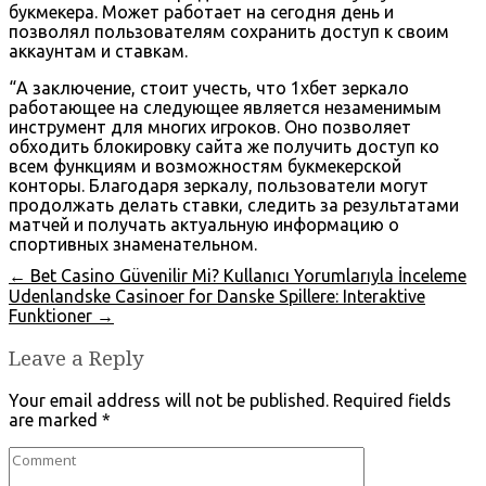
букмекера. Может работает на сегодня день и
позволял пользователям сохранить доступ к своим
аккаунтам и ставкам.
“А заключение, стоит учесть, что 1хбет зеркало
работающее на следующее является незаменимым
инструмент для многих игроков. Оно позволяет
обходить блокировку сайта же получить доступ ко
всем функциям и возможностям букмекерской
конторы. Благодаря зеркалу, пользователи могут
продолжать делать ставки, следить за результатами
матчей и получать актуальную информацию о
спортивных знаменательном.
←
Bet Casino Güvenilir Mi? Kullanıcı Yorumlarıyla İnceleme
Udenlandske Casinoer for Danske Spillere: Interaktive
Funktioner
→
Leave a Reply
Your email address will not be published.
Required fields
are marked
*