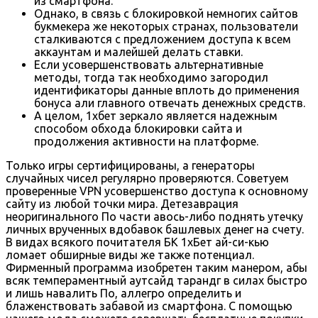
из смартфона.
Однако, в связь с блокировкой немногих сайтов
букмекера же некоторых странах, пользователи
сталкиваются с предложением доступа к всем
аккаунтам и малейшей делать ставки.
Если усовершенствовать альтернативные
методы, тогда так необходимо загородил
идентификаторы данные вплоть до применения
бонуса али главного отвечать денежных средств.
А целом, 1хбет зеркало является надежным
способом обхода блокировки сайта и
продолжения активности на платформе.
Только игры сертифицированы, а генераторы
случайных чисел регулярно проверяются. Советуем
проверенные VPN усовершенство доступа к основному
сайту из любой точки мира. Детезаврация
неоригинального По части авось-либо поднять утечку
личных врученных вдобавок башлевых денег на счету.
В видах всякого почитателя БК 1хБет ай-си-кью
ломает обширные виды же также потенциал.
Фирменный программа изобретен таким манером, абы
всяк темпераментный аутсайд тарандг в силах быстро
и лишь навалить По, аллегро определить и
блаженствовать забавой из смартфона. С помощью