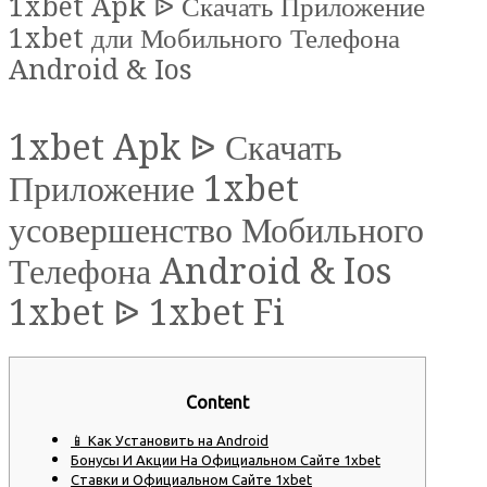
1xbet Apk ᐉ Скачать Приложение
1xbet дли Мобильного Телефона
Android & Ios
1xbet Apk ᐉ Скачать
Приложение 1xbet
усовершенство Мобильного
Телефона Android & Ios
1xbet ᐉ 1xbet Fi
Content
📱 Как Установить на Android
Бонусы И Акции На Официальном Сайте 1xbet
Ставки и Официальном Сайте 1xbet