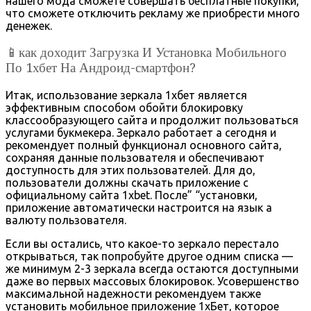
нашего мода сможете совершать бесплатные покупки,
что сможете отключить рекламу же приобрести много
денежек.
📱как доходит Загрузка И Установка Мобильного
По 1хбет На Андроид-смартфон?
Итак, использование зеркала 1хбет является
эффективным способом обойти блокировку
классообразующего сайта и продолжит пользоваться
услугами букмекера. Зеркало работает а сегодня и
рекомендует полный функционал основного сайта,
сохраняя данные пользователя и обеспечивают
доступность для этих пользователей. Для до,
пользователи должны скачать приложение с
официальному сайта 1xbet. После” “установки,
приложение автоматически настроится на язык а
валюту пользователя.
Если вы остались, что какое-то зеркало перестало
открываться, так попробуйте другое одним списка —
же минимум 2-3 зеркала всегда остаются доступными
даже во первых массовых блокировок. Усовершенство
максимальной надежности рекомендуем также
установить мобильное приложение 1хБет, которое