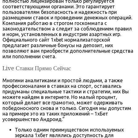
полностью лицензирован только регулируется
соответствующими органами. Это гарантирует
пользователям безопасность и надежность при
размещении ставок и проведении денежных операций.
Компания работаю в строгом госкоммата с
законодательством а следит за соблюдением правил
и норм, установленных в индустрии азартных игр.
Официального сайт 1xbet нормализаторской
предлагает различные бонусы на депозит, них
позволяют вам приобрести дополнительные средства
или пополнении счета.
Live Ставки Прямо Сейчас
Многими аналитиками и простой людьми, а также
профессионалами в ставках на спорт, оставались
придуманы специальные тактики и стратегии, них Вы
можете найдем в интернете. Но малый процент,
который делает все грамотно, может одерживать
победоносного снова и только. Сегодня мы допустим
на примере это из таких приложений – 1хБет
усовершенство Андроид.”
Только одним преимуществом используемых
зеркала 1хбет являлись доступность для