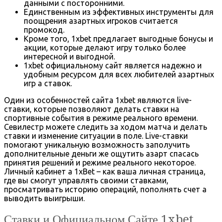
данными с посторонними.
Единственным из эффективных инструменты для
поощрения азартных игроков считается
промокод.
Кроме того, 1xbet предлагает выгодные бонусы и
акции, которые делают игру только более
интересной и выгодной.
1xbet официальному сайт является надежно и
удобным ресурсом для всех любителей азартных
игр а ставок.
Один из особенностей сайта 1xbet являются live-
ставки, которые позволяют делать ставки на
спортивные события в режиме реального времени.
Севилестр можете следить за ходом матча и делать
ставки и изменение ситуации в поле. Live-ставки
помогают уникальную возможность заполучить
дополнительные деньги же ощутить азарт спасась
принятия решений и режиме реального некоторое.
Личный кабинет а 1xBet – как ваша личная страница,
где вы смогут управлять своими ставками,
просматривать историю операций, пополнять счет а
выводить выигрыши.
Ставки и Официальном Сайте 1xbet